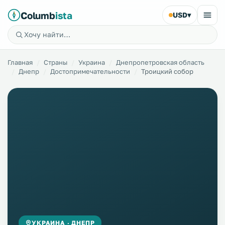
Columb
ista
USD
▾
Главная
Страны
Украина
Днепропетровская область
Днепр
Достопримечательности
Троицкий собор
УКРАИНА · ДНЕПР