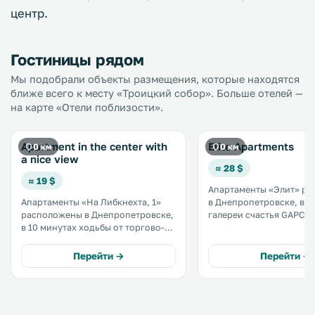
центр.
Гостиницы рядом
Мы подобрали объекты размещения, которые находятся
ближе всего к месту «Троицкий собор». Больше отелей —
на карте «Отели поблизости».
Apartment in the center with
Elite Apartments
0 км
0 км
a nice view
≈ 28 $
≈ 19 $
Апартаменты «Элит» р
Апартаменты «На Либкнехта, 1»
в Днепропетровске, в 1,
расположены в Днепропетровске,
галереи счастья GAPCH
в 10 минутах ходьбы от торгово-
1,4 км от Днепропетров
развлекательного центра «Мост»,
торгово-промышленной 
стадиона «Днепр-Арена» и парка
услугам гостей балкон. На всей
Перейти →
Перейти →
Глобы. .
территории работает б
Wi-Fi. .