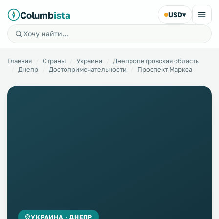
Columb
ista
USD
▾
Главная
Страны
Украина
Днепропетровская область
Днепр
Достопримечательности
Проспект Маркса
УКРАИНА · ДНЕПР