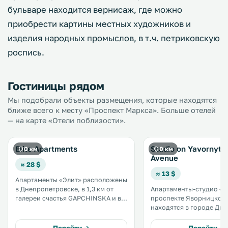
бульваре находится вернисаж, где можно
приобрести картины местных художников и
изделия народных промыслов, в т.ч. петриковскую
роспись.
Гостиницы рядом
Мы подобрали объекты размещения, которые находятся
ближе всего к месту «Проспект Маркса». Больше отелей
— на карте «Отели поблизости».
Elite Apartments
Studio on Yavornyts
0 км
0 км
Avenue
≈ 28 $
≈ 13 $
Апартаменты «Элит» расположены
в Днепропетровске, в 1,3 км от
Апартаменты-студио «Н
галереи счастья GAPCHINSKA и в
проспекте Яворницког
1,4 км от Днепропетровской
находятся в городе Днеп
торгово-промышленной палаты. К
км от галереи Евгении 
услугам гостей балкон. На всей
и Днепропетровской то