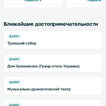
Перейти →
Перейти →
территории работает бесплатный
промышленной палаты. К услугам
Wi-Fi. .
гостей бесплатный Wi-Fi
кондиционер и бесплат
частная парковка на. . . 
Ближайшие достопримечательности
ДНЕПР
Троицкий собор
ДНЕПР
Дом Хренникова (Гранд-отель Украина)
ДНЕПР
Музыкально-драматический театр
ДНЕПР