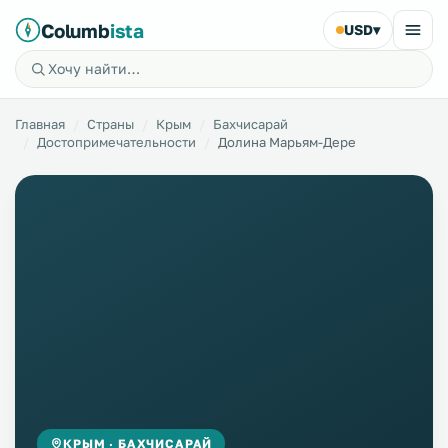
Columb
ista
USD
▾
Главная
Страны
Крым
Бахчисарай
Достопримечательности
Долина Марьям-Дере
КРЫМ · БАХЧИСАРАЙ