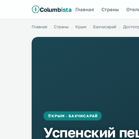
Columb
ista
Главная
Страны
Отел
Главная
Страны
Крым
Бахчисарай
Достоп
КРЫМ · БАХЧИСАРАЙ
Успенский п