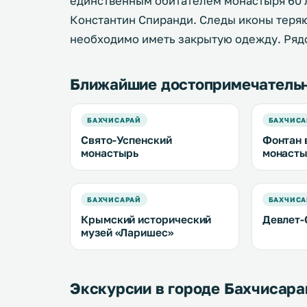
единственным обитателем монастыря 60 
Константин Спиранди. Следы иконы теряю
необходимо иметь закрытую одежду. Рядо
Ближайшие достопримечатель
БАХЧИСАРАЙ
БАХЧИСА
Свято-Успенский
Фонтан 
монастырь
монаст
БАХЧИСАРАЙ
БАХЧИСА
Крымский исторический
Девлет-
музей «Ларишес»
Экскурсии в городе Бахчисара