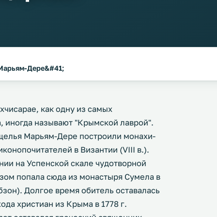
 Марьям-Дере&#41;
хчисарае, как одну из самых
 иногда называют "Крымской лаврой".
ущелья Марьям-Дере построили монахи-
онопочитателей в Византии (VIII в.).
нии на Успенской скале чудотворной
зом попала сюда из монастыря Сумела в
зон). Долгое время обитель оставалась
ода христиан из Крыма в 1778 г.