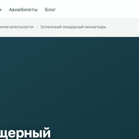
и
Авиабилеты
Блог
римечательности
Успенский пещерный монастырь
ещерный