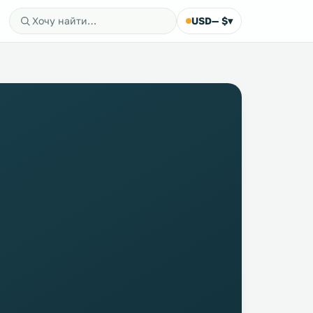
USD
— $
▾