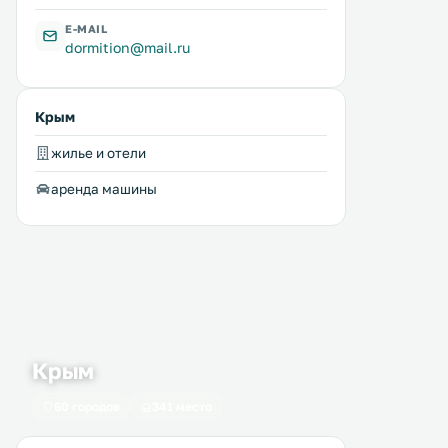
E-MAIL
dormition@mail.ru
Крым
жилье и отели
аренда машины
Крым
60 городов
341 место