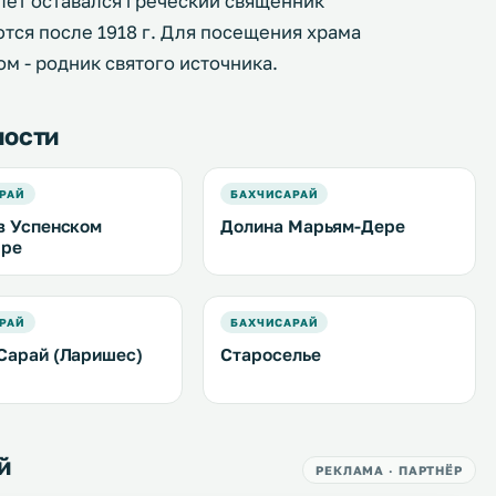
лет оставался греческий священник
тся после 1918 г. Для посещения храма
м - родник святого источника.
ности
РАЙ
БАХЧИСАРАЙ
в Успенском
Долина Марьям-Дере
ыре
РАЙ
БАХЧИСАРАЙ
Сарай (Ларишес)
Староселье
й
РЕКЛАМА · ПАРТНЁР