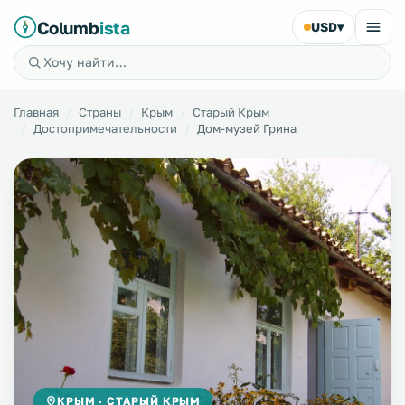
Columb
ista
USD
▾
Главная
Страны
Крым
Старый Крым
Достопримечательности
Дом-музей Грина
КРЫМ · СТАРЫЙ КРЫМ