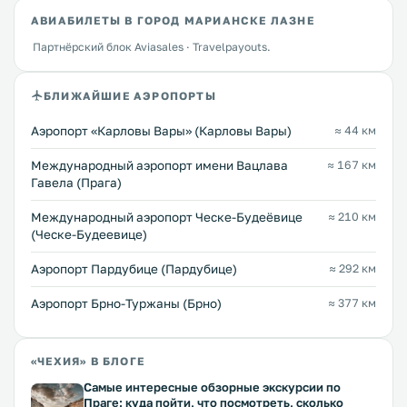
АВИАБИЛЕТЫ В ГОРОД МАРИАНСКЕ ЛАЗНЕ
Партнёрский блок Aviasales · Travelpayouts.
БЛИЖАЙШИЕ АЭРОПОРТЫ
Аэропорт «Карловы Вары» (Карловы Вары)
≈ 44 км
Международный аэропорт имени Вацлава
≈ 167 км
Гавела (Прага)
Международный аэропорт Ческе-Будеёвице
≈ 210 км
(Ческе-Будеевице)
Аэропорт Пардубице (Пардубице)
≈ 292 км
Аэропорт Брно-Туржаны (Брно)
≈ 377 км
«ЧЕХИЯ» В БЛОГЕ
Самые интересные обзорные экскурсии по
Праге: куда пойти, что посмотреть, сколько