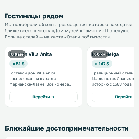
Гостиницы рядом
Мы подобрали объекты размещения, которые находятся
ближе всего к месту «Дом-музей «Памятник Шопену»».
Больше отелей — на карте «Отели поблизости».
Pension Villa Anita
Hotel Helga
0 км
0 км
≈ 51 $
≈ 147 $
Гостевой дом Villa Anita
Традиционный отель He
расположен на курорте
Марианских Лазнях вед
Марианске-Лазне. Все номера
историю с 1583 года, ко
оснащены телевизором, из окон
император Рудольф II 
некоторых из них открывается вид
предкам владельцев от
Перейти →
Перейти →
на сад или город. В собственной
дворянский титул. Отель
ванной комнате номеров
расположен недалеко о
установлена ванна или душ. .
источника, в 150 метрах
колоннады и спа-центра
Ближайшие достопримечательности