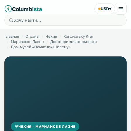
Columb
ista
USD
▾
Главная
Страны
Чехия
Karlovarský Kraj
Марианске Лазне
Достопримечательности
Дом-музей «Памятник Шопену»
ЧЕХИЯ · МАРИАНСКЕ ЛАЗНЕ