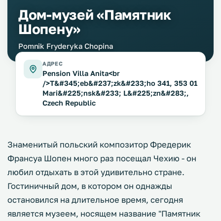
Дом-музей «Памятник
Шопену»
Pomnik Fryderyka Chopina
АДРЕС
Pension Villa Anita<br
/>T&#345;eb&#237;zk&#233;ho 341, 353 01
Mari&#225;nsk&#233; L&#225;zn&#283;,
Czech Republic
Знаменитый польский композитор Фредерик
Франсуа Шопен много раз посещал Чехию - он
любил отдыхать в этой удивительно стране.
Гостиничный дом, в котором он однажды
остановился на длительное время, сегодня
является музеем, носящем название "Памятник