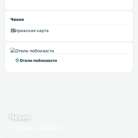
Чехия
пражская карта
Отели поблизости
Чехия
61 город
1546 мест