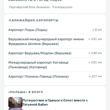
Партнёрский блок Aviasales · Travelpayouts.
БЛИЖАЙШИЕ АЭРОПОРТЫ
Аэропорт Лодзь (Лодзь)
≈ 8 км
Варшавский международный аэропорт имени
≈ 141 км
Фредерика Шопена (Варшава)
Аэропорт Варшава/Модлин (Варшава)
≈ 148 км
Международный аэропорт Катовице
≈ 181 км
(Пыжовице) (Катовице)
Аэропорт Познань-Лавица (Познань)
≈ 227 км
«ПОЛЬША» В БЛОГЕ
Путешествие в Гданьск и Сопот вместе с
Татьяной Бабич