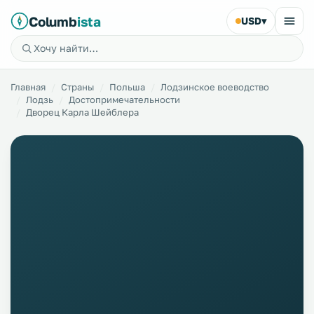
Columb
ista
USD
▾
Главная
Страны
Польша
Лодзинское воеводство
Лодзь
Достопримечательности
Дворец Карла Шейблера