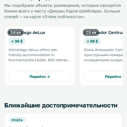
Мы подобрали объекты размещения, которые находятся
ближе всего к месту «Дворец Карла Шейблера». Больше
отелей — на карте «Отели поблизости».
Kilinskiego deLux
Ambasador Centrum
0 км
0 км
≈ 36 $
≈ 58 $
Kilinskiego deLux offers pet-
Отель Ambasador Centr
friendly accommodation in
просторными номерами
Konstantynów Łódzki, 800 metres
оснащенными кондици
from Łódź. The property is 42 km
чайником, находится в 
from Piotrków Trybunalski and free
Лодзя. Предоставляются
private parking is featured. Free WiFi
бесплатный WiFi и прав
Перейти →
Перейти →
is offered . .
бесплатного посещения
отдыха. .
Ближайшие достопримечательности
ЛОДЗЬ