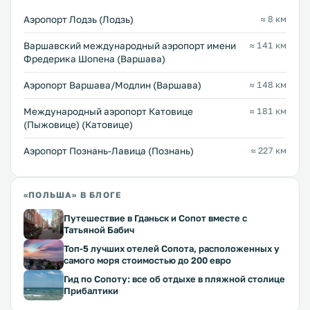
Аэропорт Лодзь (Лодзь)
≈ 8 км
Варшавский международный аэропорт имени
≈ 141 км
Фредерика Шопена (Варшава)
Аэропорт Варшава/Модлин (Варшава)
≈ 148 км
Международный аэропорт Катовице
≈ 181 км
(Пыжовице) (Катовице)
Аэропорт Познань-Лавица (Познань)
≈ 227 км
«ПОЛЬША» В БЛОГЕ
Путешествие в Гданьск и Сопот вместе с
Татьяной Бабич
Топ-5 лучших отелей Сопота, расположенных у
самого моря стоимостью до 200 евро
Гид по Сопоту: все об отдыхе в пляжной столице
Прибалтики