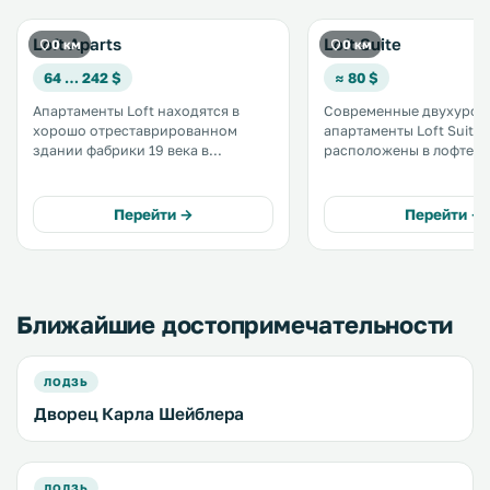
Loft Aparts
Loft Suite
0 км
0 км
64 … 242 $
≈ 80 $
Апартаменты Loft находятся в
Современные двухуров
хорошо отреставрированном
апартаменты Loft Suite
здании фабрики 19 века в
расположены в лофте з
исторической части города
бывшей фабрики, в 2,5 к
Лодзь, всего в 1 км от знаменитой
центра Лодзя. К услугам гостей
улицы Петрковска. К услугам
бесплатный Wi-Fi и плат
Перейти →
Перейти →
гостей просторные апартаменты с
подземная парковка. .
системой отопления и большими
мансардными окнами. .
Ближайшие достопримечательности
ЛОДЗЬ
Дворец Карла Шейблера
ЛОДЗЬ