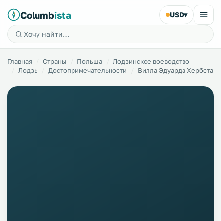
Columb
ista
USD
▾
Главная
Страны
Польша
Лодзинское воеводство
Лодзь
Достопримечательности
Вилла Эдуарда Хербста