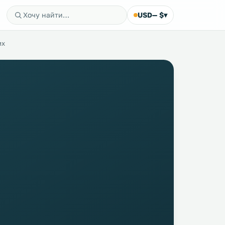
USD
— $
▾
их