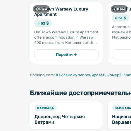
Old Town Warsaw Luxury
Super Fl
0 км
0 км
Apartment
≈ 51 $
≈ 62 $
Апартамен
Old Town Warsaw Luxury Apartment
кухней и 
offers accommodation in Warsaw,
Flat расп
400 metres from Monument of the
Гости мог
Warsaw Uprising. The apartment is
На кухне 
500 metres from Grand Theatre -
посудомоечн
Перейти →
Polish National Opera. Free WiFi is
апартамен
featured . The kitchen is fitted with
предостав
a. . . .
постельное
Booking.com:
Как самому забронировать номер?
·
Час
Ближайшие достопримечатель
ВАРШАВА
ВАРШАВ
Дворец под Четырьмя
Национа
Ветрами
Варшав