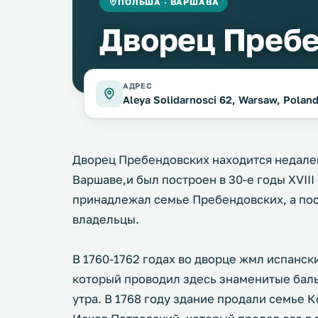
ПОЛЬША · ВАРШАВА
Дворец Преб
АДРЕС
Aleya Solidarnosci 62, Warsaw, Polan
Дворец Пребендовских находится недалек
Варшаве,и был построен в 30-е годы XVIII
принадлежал семье Пребендовских, а пос
владельцы.
В 1760-1762 годах во дворце жмл испанс
который проводил здесь знаменитые балы
утра. В 1768 году здание продали семье К