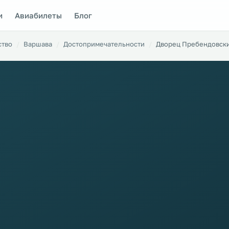
и
Авиабилеты
Блог
ство
Варшава
Достопримечательности
Дворец Пребендовск