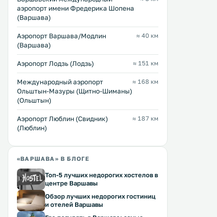
аэропорт имени Фредерика Шопена
Apartament Saski
Apartament Selena I
0 км
0 км
(Варшава)
≈ 54 $
≈ 62 $
Аэропорт Варшава/Модлин
≈ 40 км
Апартаменты Saski расположены в
Апартаменты Selena I
(Варшава)
центре Варшавы, в 300 метрах от
расположены в центре Ва
станции метро Ratusz и в 10
10 минутах ходьбы от Са
Аэропорт Лодзь (Лодзь)
≈ 151 км
минутах ходьбы от Старого
сада и Национальной опе
города. К услугам гостей
Предоставляется бесплатн
Международный аэропорт
≈ 168 км
бесплатный WiFi и частная
.
Перейти →
Перейти →
Ольштын-Мазуры (Щитно-Шиманы)
парковка. Апартаменты
(Ольштын)
располагают телевизором и мини-
кухней с обеденной зоной. .
Аэропорт Люблин (Свидник)
≈ 187 км
(Люблин)
«ВАРШАВА» В БЛОГЕ
Топ-5 лучших недорогих хостелов в
центре Варшавы
Обзор лучших недорогих гостиниц
и отелей Варшавы