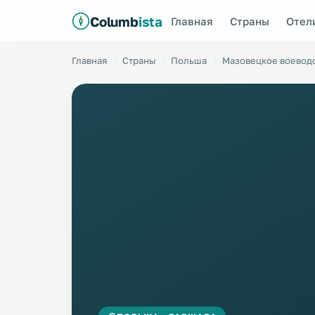
Columb
ista
Главная
Страны
Отел
Главная
Страны
Польша
Мазовецкое воевод