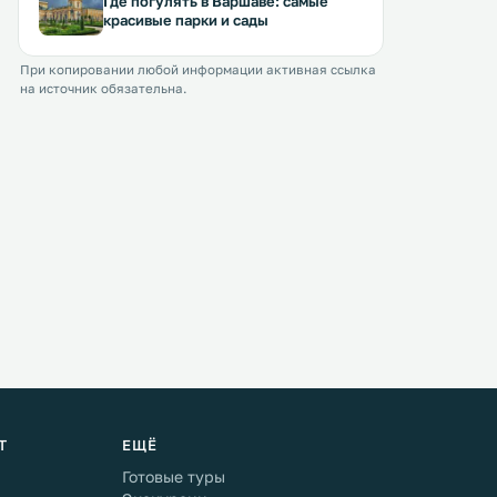
Где погулять в Варшаве: самые
красивые парки и сады
При копировании любой информации активная ссылка
на источник обязательна.
Т
ЕЩЁ
Готовые туры