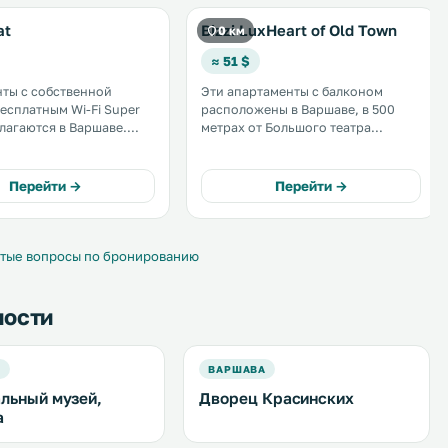
at
Bizzi LuxHeart of Old Town
0 км
≈ 51 $
ты с собственной
Эти апартаменты с балконом
бесплатным Wi-Fi Super
расположены в Варшаве, в 500
олагаются в Варшаве.
метрах от Большого театра
ут отдыхать на балконе.
(польского национального
установлена
оперного театра). Из них
ая машина. Гостям
открывается вид на город. До
Перейти →
Перейти →
тов Super Flat
Памятника героям Варшавского
ляются полотенца и
восстания также нужно пройти
 белье. .
500 метров. .
тые вопросы по бронированию
ности
А
ВАРШАВА
льный музей,
Дворец Красинских
а