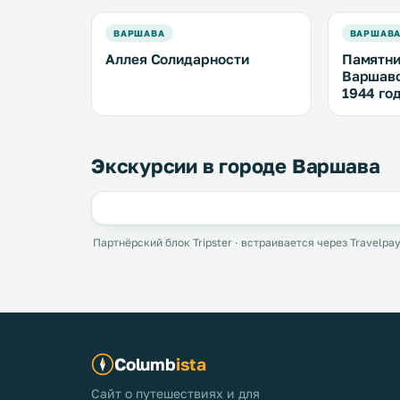
ВАРШАВА
ВАРШАВ
Аллея Солидарности
Памятни
Варшавс
1944 го
Экскурсии в городе Варшава
Партнёрский блок Tripster · встраивается через Travelpay
Columb
ista
Сайт о путешествиях и для