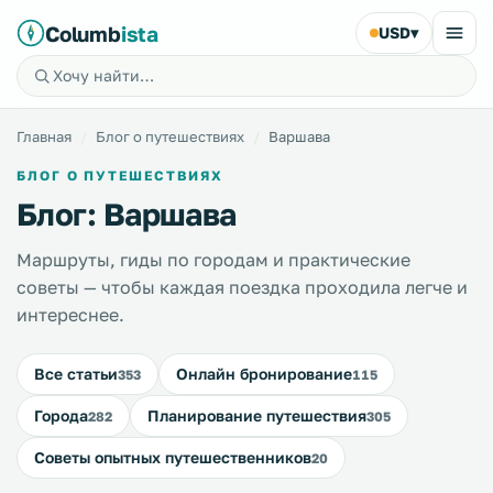
Columb
ista
USD
▾
Главная
Блог о путешествиях
Варшава
БЛОГ О ПУТЕШЕСТВИЯХ
Блог: Варшава
Маршруты, гиды по городам и практические
советы — чтобы каждая поездка проходила легче и
интереснее.
Все статьи
Онлайн бронирование
353
115
Города
Планирование путешествия
282
305
Советы опытных путешественников
20