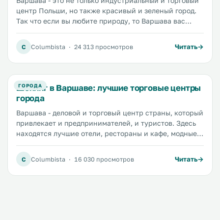
Варшава - это не только индустриальный и торговый
центр Польши, но также красивый и зеленый город.
Так что если вы любите природу, то Варшава вас
приятно удивит. Более, чем четверть территории
города занята тенистыми парками и цветущими
Читать
C
Columbista
·
24 313 просмотров
садами. Мы расскажем вам что представляют из себя
самые популярные парки Варшавы и где их найти...
Шопинг в Варшаве: лучшие торговые центры
ГОРОДА
города
Варшава - деловой и торговый центр страны, который
привлекает и предпринимателей, и туристов. Здесь
находятся лучшие отели, рестораны и кафе, модные
галереи и выставочные залы, около двадцати
огромных торговых центров и сегодня мы расскажем
Читать
C
Columbista
·
16 030 просмотров
вам о лучших из них. Торговый центр Arcadia
находится по адресу al. Jana Pawła II 82. Это не
просто торговый центр, а...