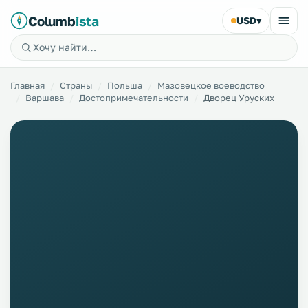
Columb
ista
USD
▾
Главная
Страны
Польша
Мазовецкое воеводство
Варшава
Достопримечательности
Дворец Уруских