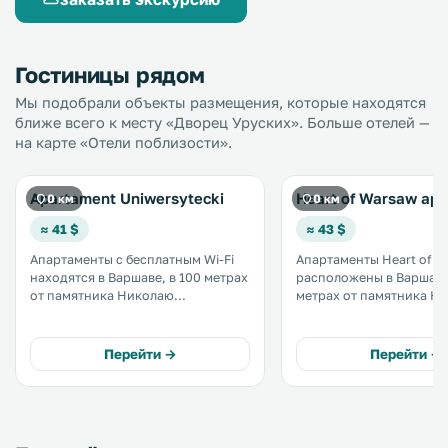
Гостиницы рядом
Мы подобрали объекты размещения, которые находятся
ближе всего к месту «Дворец Уруских». Больше отелей —
на карте «Отели поблизости».
Apartament Uniwersytecki
Heart of Warsaw ap
0 км
0 км
≈ 41 $
≈ 43 $
Апартаменты с бесплатным Wi-Fi
Апартаменты Heart of 
находятся в Варшаве, в 100 метрах
расположены в Варшаве,
от памятника Николаю
метрах от памятника Н
Копернику. В распоряжении
Копернику. До церкви Святого
гостей собственная ванная
Креста также нужно пр
комната и кухня с тостером,
метров. К услугам гостей
Перейти →
Перейти →
микроволновой печью и
бесплатный Wi-Fi на все
холодильником. .
территории. .