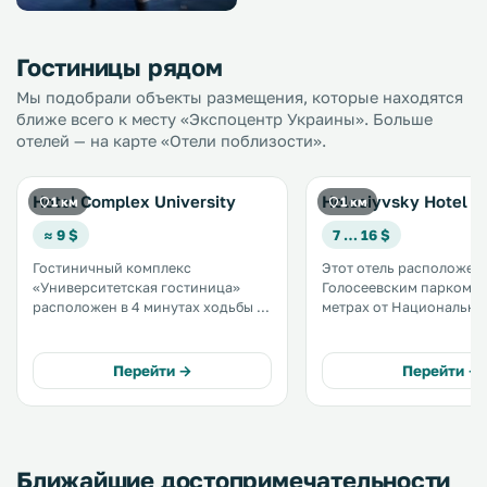
Гостиницы рядом
Мы подобрали объекты размещения, которые находятся
ближе всего к месту «Экспоцентр Украины». Больше
отелей — на карте «Отели поблизости».
Hotel Complex University
Holosiyvsky Hotel
1 км
1 км
≈ 9 $
7 … 16 $
Гостиничный комплекс
Этот отель расположен
«Университетская гостиница»
Голосеевским парком, в
расположен в 4 минутах ходьбы от
метрах от Национально
станции метро «Выставочный
выставочного центра. К услугам
центр» в Киеве, с которой менее
гостей экскурсионное 
чем за 40 минут можно доехать до
просторные номера с б
Перейти →
Перейти →
Старого города. .
кабельным телевидение
рабочим столом. .
Ближайшие достопримечательности