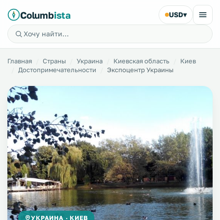
Columb
ista
USD
▾
Главная
Страны
Украина
Киевская область
Киев
Достопримечательности
Экспоцентр Украины
УКРАИНА · КИЕВ