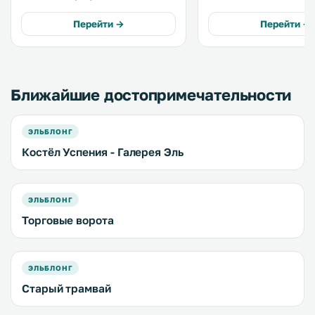
простые, но функциональные
современных номерах е
номера с бесплатным Wi-Fi. На
телевизоры, ванные ко
Перейти →
Перейти →
территории обустроена
бесплатный Wi-Fi. .
бесплатная парковка. В числе
удобств номеров и люксов —
ванная комната с душем. .
Ближайшие достопримечательности
ЭЛЬБЛОНГ
Костёл Успения - Галерея Эль
ЭЛЬБЛОНГ
Торговые ворота
ЭЛЬБЛОНГ
Старый трамвай