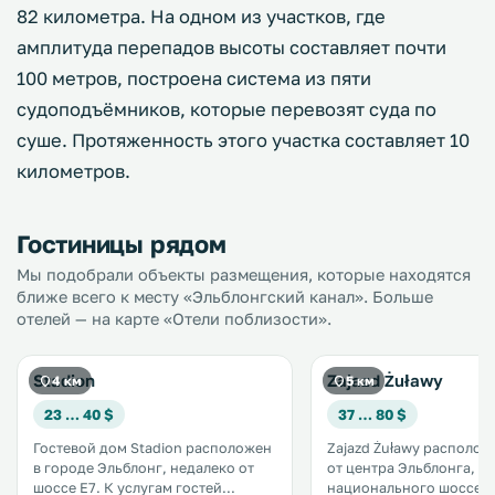
82 километра. На одном из участков, где
амплитуда перепадов высоты составляет почти
100 метров, построена система из пяти
судоподъёмников, которые перевозят суда по
суше. Протяженность этого участка составляет 10
километров.
Гостиницы рядом
Мы подобрали объекты размещения, которые находятся
ближе всего к месту «Эльблонгский канал». Больше
отелей — на карте «Отели поблизости».
Stadion
Zajazd Żuławy
4 км
5 км
23 … 40 $
37 … 80 $
Гостевой дом Stadion расположен
Zajazd Żuławy расположе
в городе Эльблонг, недалеко от
от центра Эльблонга, н
шоссе E7. К услугам гостей
национального шоссе E7.