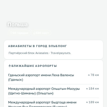
Польша
59 городов
630 мест
АВИАБИЛЕТЫ В ГОРОД ЭЛЬБЛОНГ
Партнёрский блок Aviasales · Travelpayouts.
БЛИЖАЙШИЕ АЭРОПОРТЫ
Гданьский аэропорт имени Леха Валенсы
≈ 78 км
(Гданьск)
Международный аэропорт Ольштын-Мазуры
≈ 184 км
(Щитно-Шиманы) (Ольштын)
Международный аэропорт Быдгоща имени
≈ 189 км
Игнация Яна Падеревского (Быдгощ)