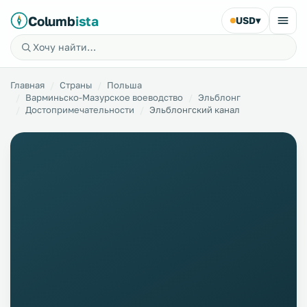
Columb
ista
USD
▾
Главная
Страны
Польша
Варминьско-Мазурское воеводство
Эльблонг
Достопримечательности
Эльблонгский канал