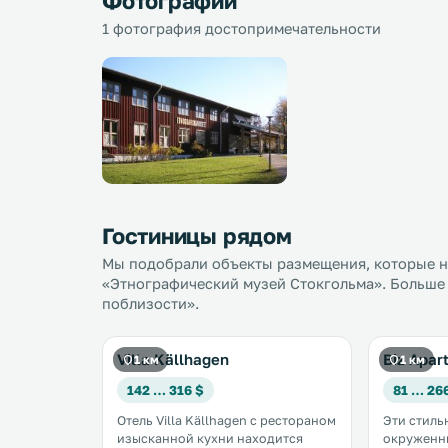
Фотографии
1 фотография достопримечательности
Гостиницы рядом
Мы подобрали объекты размещения, которые на
«Этнографический музей Стокгольма». Больше 
поблизости».
Villa Källhagen
Biz Apar
1 км
1 км
142 … 316 $
81 … 26
Отель Villa Källhagen с рестораном
Эти стиль
изысканной кухни находится
окруженн