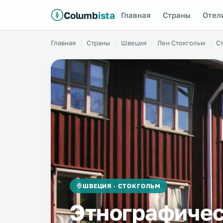
Columb
ista
Главная
Страны
Отел
Главная
Страны
Швеция
Лен Стокгольм
С
ШВЕЦИЯ · СТОКГОЛЬМ
Этнографичес