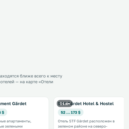
ходятся ближе всего к месту
отелей — на карте «Отели
tment Gärdet
STF Gärdet Hotel & Hostel
1 км
6 $
52 … 173 $
ные апартаменты,
Отель STF Gärdet расположен в
ые зелеными
зеленом районе на северо-