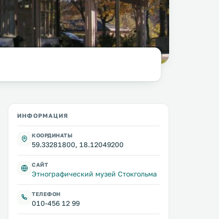
фото:
Holger.Ellgaard
@ wikimedia.org /
CC BY-SA 3.0
ИНФОРМАЦИЯ
КООРДИНАТЫ
59.33281800, 18.12049200
САЙТ
Этнографический музей Стокгольма
ТЕЛЕФОН
010-456 12 99