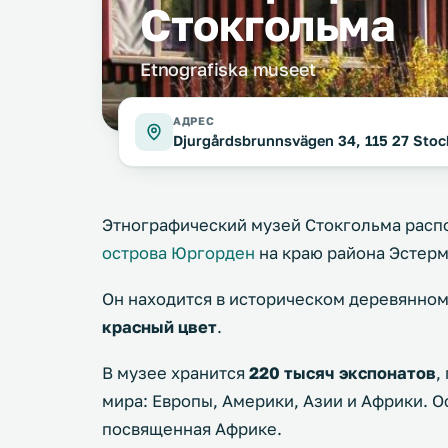
Стокгольма
Etnografiska museet
АДРЕС
Djurgårdsbrunnsvägen 34, 115 27 Sto
Этнографический музей Стокгольма расп
острова Юргорден
на краю района Эстер
Он находится в историческом деревянно
красный цвет
.
В музее хранится
220 тысяч экспонатов
,
мира: Европы, Америки, Азии и Африки. 
посвященная Африке.