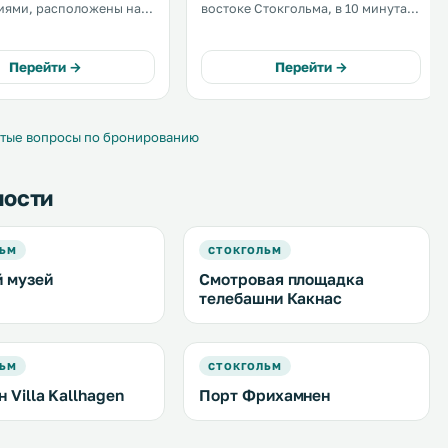
иями, расположены на
востоке Стокгольма, в 10 минутах
стоке Стокгольма, в 500
ходьбы от станции метро Gärdet и
 пристани Фрихамнен и
в 500 метрах от паромного
от Стокгольмского
терминала Фрихамнен. .
Перейти →
Перейти →
.
тые вопросы по бронированию
ности
ЛЬМ
СТОКГОЛЬМ
 музей
Смотровая площадка
телебашни Какнас
ЛЬМ
СТОКГОЛЬМ
 Villa Kallhagen
Порт Фрихамнен