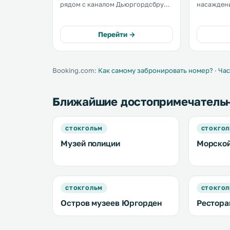
рядом с каналом Дьюргордсбрун в
насажден
Стокгольме. На территории есть
северо-во
открытая терраса с видом на воду.
метрах от
Все номера оснащены
в 2,2 км 
Перейти →
кондиционером и телевизором с
стадиона. 
плоским экраном. .
Booking.com:
Как самому забронировать номер?
·
Час
Ближайшие достопримечатель
СТОКГОЛЬМ
СТОКГО
Музей полиции
Морской
СТОКГОЛЬМ
СТОКГО
Остров музеев Юргорден
Ресторан