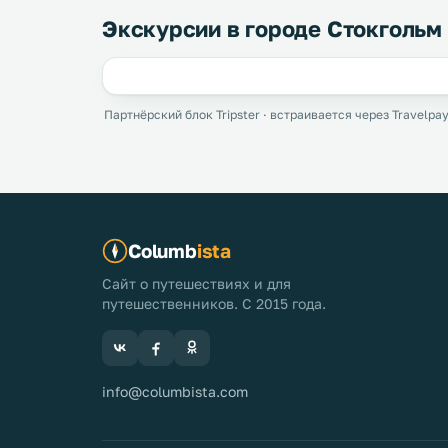
Экскурсии в городе Стокгольм
Партнёрский блок Tripster · встраивается через Travelpay
Columb
ista
Сайт о путешествиях и для
путешественников. С 2015 года.
info@columbista.com