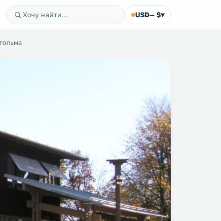
USD
— $
▾
гольма