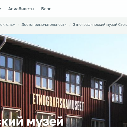
и
Авиабилеты
Блог
токгольм
Достопримечательности
Этнографический музей Сток
кий музей