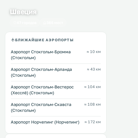
Швеция
47 городов
386 мест
БЛИЖАЙШИЕ АЭРОПОРТЫ
Аэропорт Стокгольм-Бромма
≈ 10 км
(Стокгольм)
Аэропорт Стокгольм-Арланда
≈ 43 км
(Стокгольм)
Аэропорт Стокгольм-Вестерос
≈ 104 км
(Хесслё) (Стокгольм)
Аэропорт Стокгольм-Скавста
≈ 108 км
(Стокгольм)
Scandic Ariadne
Stockholm Checkin
2 км
2 км
Apartment Gärdet
84 … 268 $
Аэропорт Норчепинг (Норчепинг)
≈ 172 км
≈ 142 $
Этот отель находится у паромных
терминалов Вертан, в 10 минутах
Эти апартаменты находят