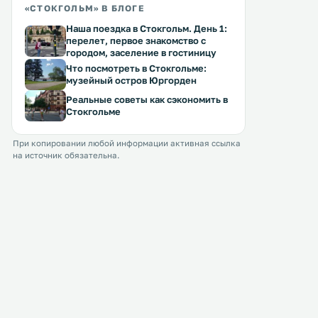
езды от центра Стокгольма. К
районе Ердет Стокгольма.
«СТОКГОЛЬМ» В БЛОГЕ
услугам гостей отеля бесплатный
услугам гостей полность
Наша поездка в Стокгольм. День 1:
Wi-Fi, тренажерный зал и сауна, а
оборудованная кухня, го
перелет, первое знакомство с
также скай-бар с видом на город. .
зона с телевизором с пл
Перейти →
Перейти →
городом, заселение в гостиницу
экраном и балкон. Станция метро
Что посмотреть в Стокгольме:
Gärdet расположена в 5 
музейный остров Юргорден
ходьбы. .
Реальные советы как сэкономить в
Стокгольме
При копировании любой информации активная ссылка
на источник обязательна.