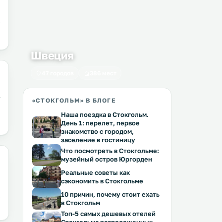
Швеция
47 городов
386 мест
«СТОКГОЛЬМ» В БЛОГЕ
Наша поездка в Стокгольм.
День 1: перелет, первое
знакомство с городом,
заселение в гостиницу
Что посмотреть в Стокгольме:
музейный остров Юргорден
Реальные советы как
сэкономить в Стокгольме
10 причин, почему стоит ехать
в Стокгольм
Топ-5 самых дешевых отелей