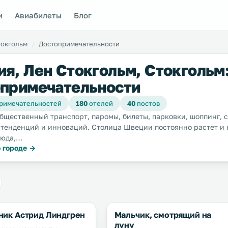
и
Авиабилеты
Блог
токгольм
Достопримечательности
я, Лен Стокгольм, Стокгольм
примечательности
римечательностей
180
отелей
40
постов
общественный транспорт, паромы, билеты, парковки, шоппинг, 
 тенденций и инноваций. Столица Швеции постоянно растет и 
сюда,…
 городе →
ник Астрид Линдгрен
Мальчик, смотрящий на
луну