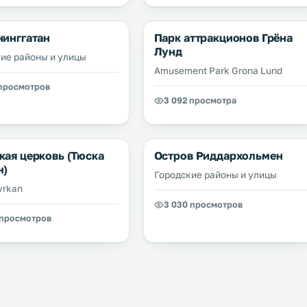
нинггатан
Парк аттракционов Грёна
Лунд
ие районы и улицы
Amusement Park Grona Lund
 просмотров
3 092 просмотра
кая церковь (Тюска
Остров Риддархольмен
н)
Городские районы и улицы
yrkan
3 030 просмотров
 просмотров