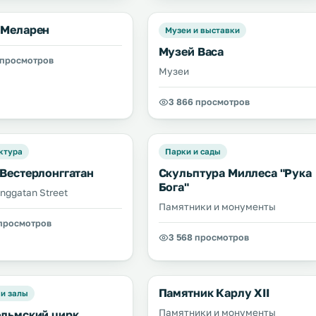
 Меларен
Музеи и выставки
Музей Васа
 просмотров
Музеи
3 866 просмотров
ктура
Парки и сады
 Вестерлонггатан
Скульптура Миллеса "Рука
Бога"
onggatan Street
Памятники и монументы
 просмотров
3 568 просмотров
Памятник Карлу XII
 и залы
Памятники и монументы
ольмский цирк