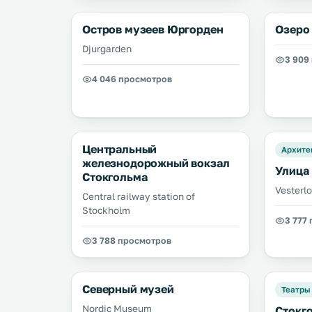
Остров музеев Юргорден
Озеро
Djurgarden
3 909
4 046 просмотров
Центральный
Архите
железнодорожный вокзал
Улица
Стокгольма
Vesterl
Central railway station of
Stockholm
3 777
3 788 просмотров
Северный музей
Театры
Nordic Museum
Стокг