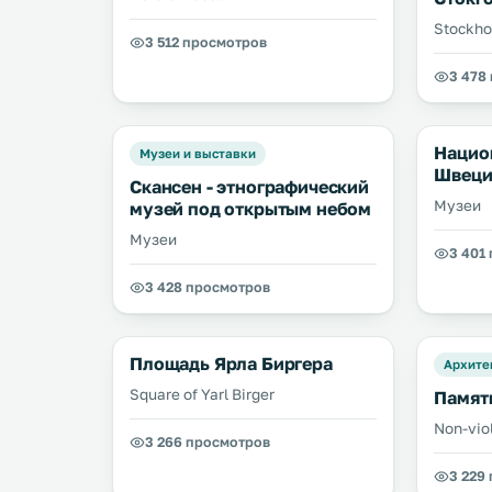
Stockho
3 512 просмотров
3 478
Нацио
Музеи и выставки
Швеци
Скансен - этнографический
Музеи
музей под открытым небом
Музеи
3 401
3 428 просмотров
Площадь Ярла Биргера
Архите
Square of Yarl Birger
Памят
Non-vio
3 266 просмотров
3 229