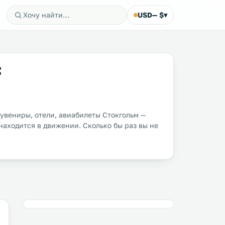
USD
— $
▾
:
сувениры, отели, авиабилеты Стокгольм —
находится в движении. Сколько бы раз вы не