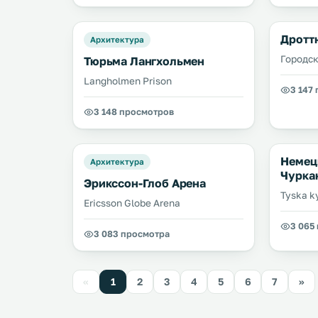
Дротт
Архитектура
Городск
Тюрьма Лангхольмен
Langholmen Prison
3 147
3 148 просмотров
Немец
Архитектура
Чурка
Эрикссон-Глоб Арена
Tyska k
Ericsson Globe Arena
3 065
3 083 просмотра
«
1
2
3
4
5
6
7
»