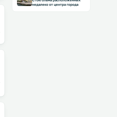
Стокгольма расположенных
недалеко от центра города