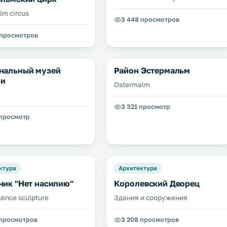
lm circus
3 448 просмотров
 просмотров
нальный музей
Район Эстермальм
и
Ostermalm
3 321 просмотр
 просмотр
ктура
Архитектура
ник "Нет насилию"
Королевский Дворец
lence sculpture
Здания и сооружения
 просмотров
3 208 просмотров