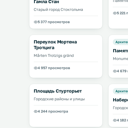
Памятн
Гамла Стан
Старый город Стокгольма
5 221
5 377 просмотров
Пepeyлок Mopтeнa
Архите
Tpoтцигa
Памят
Mårten Trotzigs gränd
Monumen
4 957 просмотров
4 679
Площадь Стурторьет
Архите
Городские районы и улицы
Набер
Городск
4 244 просмотра
4 182