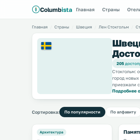
Columb
ista
Главная
Страны
Отел
Главная
Страны
Швеция
Лен Стокгольм
С
Швеци
Досто
205
достоп
Стокгольм: 
город новых
приезжали 
Подробнее о
Сортировка:
По популярности
По алфавиту
Памят
Архитектура