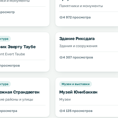
ики и монументы
Памятники и монументы
 просмотр
4 972 просмотра
Здание Риксдага
ктура
Здания и сооружения
ник Эверту Таубе
t Evert Taube
4 307 просмотров
 просмотров
ктура
Музеи и выставки
ежная Страндвеген
Музей Юнибаккен
ие районы и улицы
Музеи
 просмотра
4 135 просмотров