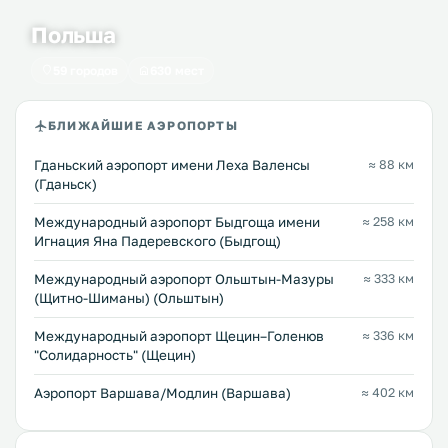
Польша
59 городов
630 мест
БЛИЖАЙШИЕ АЭРОПОРТЫ
Гданьский аэропорт имени Леха Валенсы
≈ 88 км
(Гданьск)
Международный аэропорт Быдгоща имени
≈ 258 км
Игнация Яна Падеревского (Быдгощ)
Международный аэропорт Ольштын-Мазуры
≈ 333 км
(Щитно-Шиманы) (Ольштын)
Международный аэропорт Щецин–Голенюв
≈ 336 км
"Солидарность" (Щецин)
Аэропорт Варшава/Модлин (Варшава)
≈ 402 км