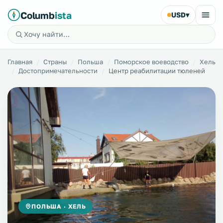
Columb
ista
USD
▾
Главная
Страны
Польша
Поморское воеводство
Хель
Достопримечательности
Центр реабилитации тюленей
ПОЛЬША · ХЕЛЬ