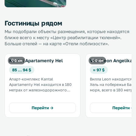
Гостиницы рядом
Мы подобрали объекты размещения, которые находятся
ближе всего к месту «Центр реабилитации тюленей».
Больше отелей — на карте «Отели поблизости».
Kantal Apartamenty Hel
Villa Leon Angelika 
0 км
0 км
85 … 94 $
≈ 97 $
Апарт-комплекс Kantal
Вилла Leon находится в
Apartamenty Hel находится в 180
Хель на побережье Бал
метрах от железнодорожного
моря, всего в 180 метра
вокзала Хеля. В распоряжении
ближайшего пляжа. Гостей ждут
гостей бесплатная парковка на
отапливаемые номера с
территории. .
телевизором с плоским
Перейти →
Перейти →
бесплатным Wi-Fi и ван
комнатой с душем. .