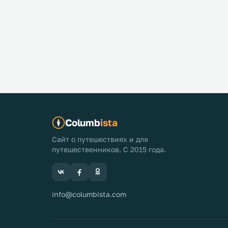
Columb
ista
Сайт о путешествиях и для
путешественников. С 2015 года.
info@columbista.com