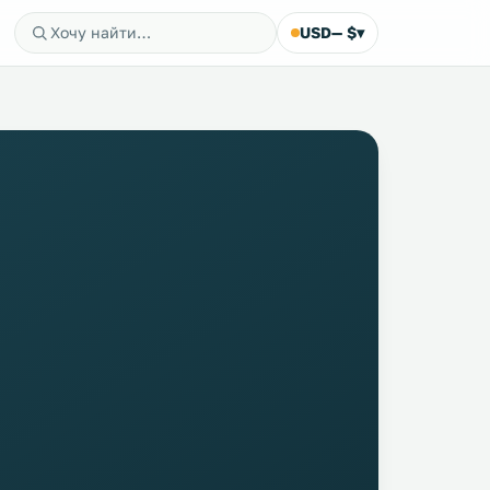
USD
— $
▾