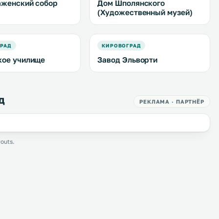
женский собор
Дом Шполянского
(Художественный музей)
РАД
КИРОВОГРАД
ое училище
Завод Эльворти
д
РЕКЛАМА · ПАРТНЁР
outs.