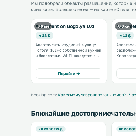
Мы подобрали объекты размещения, которые на
синагога». Больше отелей — на карте «Отели п
Apartment on Gogolya 101
Apartme
0 км
0 км
≈ 18 $
≈ 11 $
Апартаменты-студио «На улице
Апартаме
Гоголя, 101» с собственной кухней
расположе
и бесплатным Wi-Fi находятся в
Кировогра
Кировограде. В распоряжении
городско
гостей телевизор с плоским
и рестора
экраном и кухня с микроволновой
Перейти →
печью, холодильником, плитой и
чайником. .
Booking.com:
Как самому забронировать номер?
·
Час
Ближайшие достопримечатель
КИРОВОГРАД
КИРОВОГ