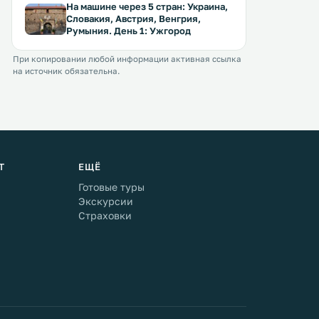
На машине через 5 стран: Украина,
Словакия, Австрия, Венгрия,
Румыния. День 1: Ужгород
При копировании любой информации активная ссылка
на источник обязательна.
Т
ЕЩЁ
Готовые туры
Экскурсии
Страховки