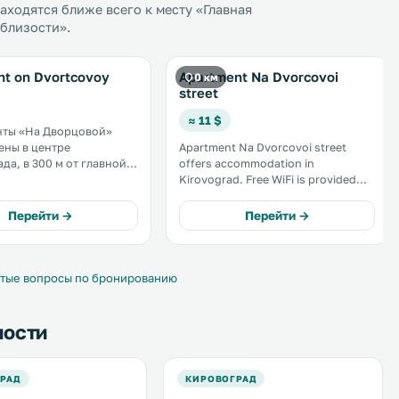
ходятся ближе всего к месту «Главная
облизости».
nt on Dvortcovoy
Apartment Na Dvorcovoi
0 км
street
≈ 11 $
нты «На Дворцовой»
ны в центре
Apartment Na Dvorcovoi street
да, в 300 м от главной
offers accommodation in
й площади с магазинами
Kirovograd. Free WiFi is provided
нами. .
throughout the property. There is a
dining area and a kitchen complete
Перейти →
Перейти →
with an oven, a microwave and
fridge. A flat-screen TV with cable
channels is available. .
тые вопросы по бронированию
ности
РАД
КИРОВОГРАД