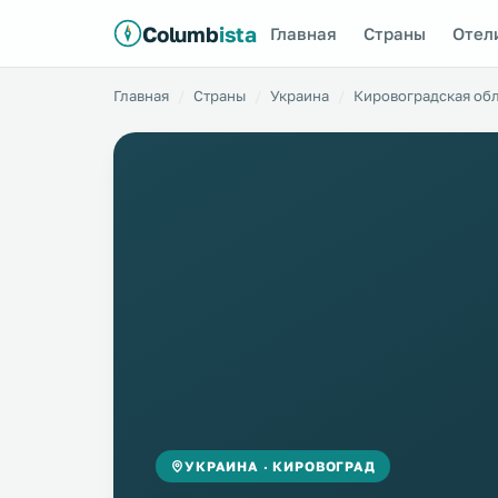
Columb
ista
Главная
Страны
Отел
Главная
Страны
Украина
Кировоградская об
УКРАИНА · КИРОВОГРАД