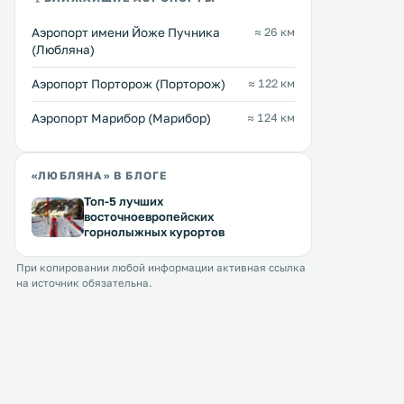
изразцовой печью. В обеденной
зоне подается завтрак «шведский
Аэропорт имени Йоже Пучника
≈ 26 км
стол». .
(Любляна)
Аэропорт Порторож (Порторож)
≈ 122 км
Аэропорт Марибор (Марибор)
≈ 124 км
«ЛЮБЛЯНА» В БЛОГЕ
Топ-5 лучших
восточноевропейских
горнолыжных курортов
При копировании любой информации активная ссылка
на источник обязательна.