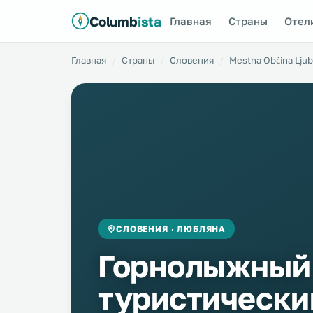
Columb
ista
Главная
Страны
Отел
Главная
Страны
Словения
Mestna Občina Ljub
СЛОВЕНИЯ · ЛЮБЛЯНА
Горнолыжный
туристический