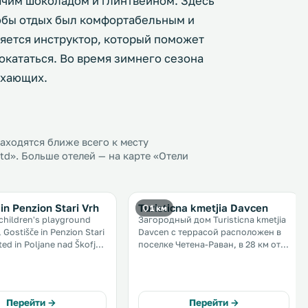
ячим шоколадом и глинтвейном. Здесь
обы отдых был комфортабельным и
ется инструктор, который поможет
окататься. Во время зимнего сезона
ыхающих.
ходятся ближе всего к месту
td». Больше отелей — на карте «Отели
in Penzion Stari Vrh
Turisticna kmetjia Davcen
1 км
 children's playground
Загородный дом Turisticna kmetjia
 Gostišče in Penzion Stari
Davcen с террасой расположен в
ted in Poljane nad Škofjo
поселке Четена-Раван, в 28 км от
e Gorenjska Region, a few
столицы Словении, города
Stari vrh Ski Area. .
Любляна. До города Блед — 27 км.
На территории загородного дома
работает бесплатный Wi-Fi. .
Перейти →
Перейти →