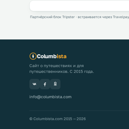
Партнёрский блок Tripster · встраивается через Travelpay
Columb
ista
Сайт о путешествиях и для
путешественников. С 2015 года.
info@columbista.com
© Columbista.com 2015 — 2026