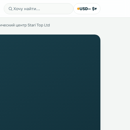
USD
— $
▾
ческий центр Stari Top Ltd