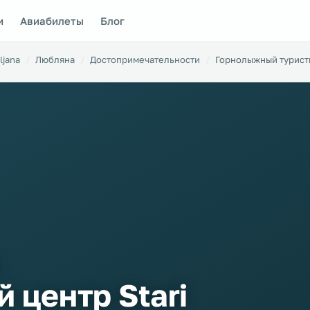
и
Авиабилеты
Блог
ljana
Любляна
Достопримечательности
Горнолыжный туристи
 центр Stari