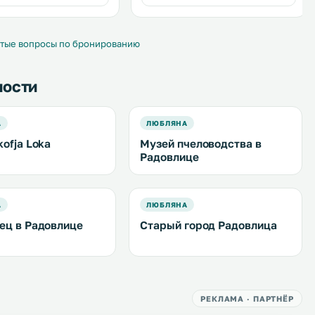
тые вопросы по бронированию
ности
А
ЛЮБЛЯНА
ofja Loka
Музей пчеловодства в
Радовлице
А
ЛЮБЛЯНА
ец в Радовлице
Старый город Радовлица
РЕКЛАМА · ПАРТНЁР