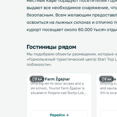
местные кафе порадуют посетителей гор
выдают все необходимое снаряжение, чт
безопасным. Всем желающим предоставля
освоиться на лыжных склонах и отлично п
курорт посещает около 60.000 тысяч отд
Гостиницы рядом
Мы подобрали объекты размещения, которые на
«Горнолыжный туристический центр Stari Top L
поблизости».
Tourist Farm Žgajnar
Gostišče 
0 км
0 км
Offering ski-to-door access and a
Offering a
ski school, Tourist Farm Žgajnar is
and sauna,
situated in Poljane nad Škofjo Loko
Vrh is loca
in the Gorenjska Region, 500 metres
Loko in th
from Stari vrh Ski Area. Free private
steps from 
parking is available on site. Every
room includes a private bathroom. .
Перейти →