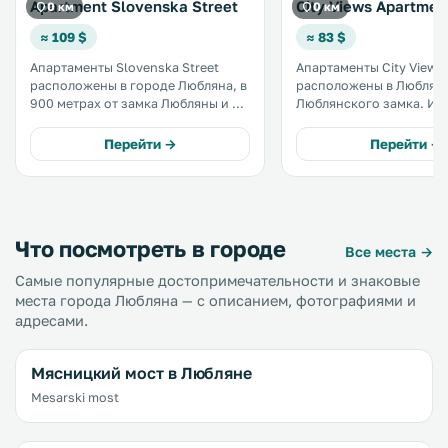
Apartment Slovenska Street
City Views Apartmen
0 км
0 км
≈ 109 $
≈ 83 $
Апартаменты Slovenska Street
Апартаменты City Views
расположены в городе Любляна, в
расположены в Любляне,
900 метрах от замка Любляны и в
Люблянского замка. Из окон
500 метрах от Национальной
открывается вид на горы.
галереи. В апартаментах
услугам гостей бесплат
Перейти →
Перейти →
разрешено проживание с
на всей территории. Среди
домашними животными. До
удобств гостиный уголо
торгово-выставочного комплекса
обеденная зона и кухня.
Любляны — 600 метров. .
Что посмотреть в городе
Все места →
Самые популярные достопримечательности и знаковые
места города Любляна — с описанием, фотографиями и
адресами.
Мясницкий мост в Любляне
Mesarski most