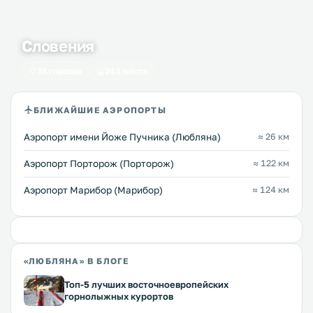
Словения
36 городов
243 места
БЛИЖАЙШИЕ АЭРОПОРТЫ
Аэропорт имени Йоже Пучника (Любляна)
≈ 26 км
Аэропорт Порторож (Порторож)
≈ 122 км
Аэропорт Марибор (Марибор)
≈ 124 км
«ЛЮБЛЯНА» В БЛОГЕ
Топ-5 лучших восточноевропейских
горнолыжных курортов