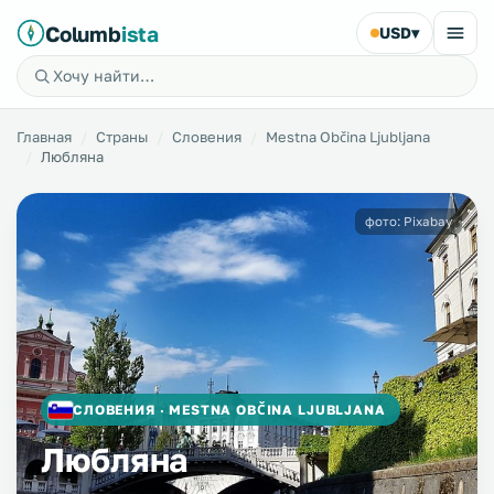
Columb
ista
USD
▾
Главная
Страны
Словения
Mestna Občina Ljubljana
Любляна
фото: Pixabay
СЛОВЕНИЯ · MESTNA OBČINA LJUBLJANA
Любляна