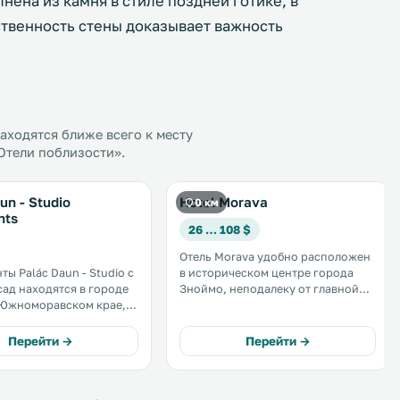
ена из камня в стиле поздней готике, в
ственность стены доказывает важность
ходятся ближе всего к месту
«Отели поблизости».
un - Studio
Hotel Morava
0 км
nts
26 … 108 $
Отель Morava удобно расположен
ты Palác Daun - Studio с
в историческом центре города
сад находятся в городе
Зноймо, неподалеку от главной
Южноморавском крае, в
транзитной магистрали E53 и в
города Микулов и в 29 км
100 м от башни городской ратуши.
Ла-ан-дер-Тайя. К
К услугам гостей бесплатный Wi-
Перейти →
Перейти →
остей терраса для загара
Fi, завтрак «шведский стол» и
ая частная парковка. .
бесплатная парковка во дворе. .