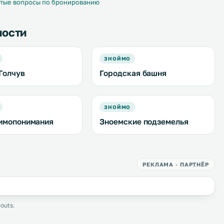
тые вопросы по бронированию
ности
ЗНОЙМО
Голчув
Городская башня
ЗНОЙМО
имопонимания
Зноемские подземелья
РЕКЛАМА · ПАРТНЁР
outs.