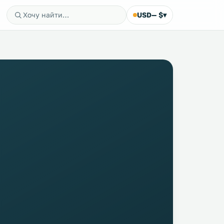
USD
— $
▾