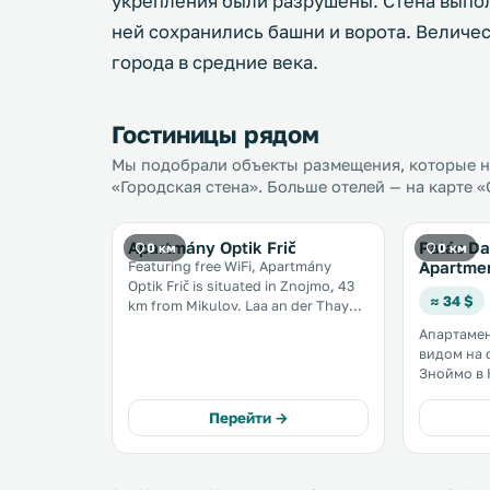
укрепления были разрушены. Стена выполн
ней сохранились башни и ворота. Величе
города в средние века.
Гостиницы рядом
Мы подобрали объекты размещения, которые на
«Городская стена». Больше отелей — на карте 
Apartmány Optik Frič
Palác Da
0 км
0 км
Apartme
Featuring free WiFi, Apartmány
Optik Frič is situated in Znojmo, 43
≈ 34 $
km from Mikulov. Laa an der Thaya
is 29 km from the property. Some
Апартамен
units also have a kitchenette,
видом на 
equipped with a microwave, a
Зноймо в 
toaster, and a fridge. Towels are
43 км от 
available. .
от города 
Перейти →
услугам г
и бесплатн