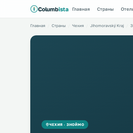
Columb
ista
Главная
Страны
Отел
Главная
Страны
Чехия
Jihomoravský Kraj
З
ЧЕХИЯ · ЗНОЙМО