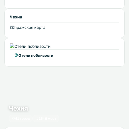
Чехия
пражская карта
Отели поблизости
Чехия
61 город
1546 мест