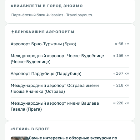
АВИАБИЛЕТЫ В ГОРОД ЗНОЙМО
Партнёрский блок Aviasales · Travelpayouts.
БЛИЖАЙШИЕ АЭРОПОРТЫ
Аэропорт Брно-Туржаны (Брно)
≈ 66 км
Международный аэропорт Ческе-Будеёвице
≈ 156 км
(Ческе-Будеевице)
Аэропорт Пардубице (Пардубице)
≈ 167 км
Международный аэропорт Острава имени
≈ 218 км
Леоша Яначека (Острава)
Международный аэропорт имени Вацлава
≈ 226 км
Гавела (Прага)
«ЧЕХИЯ» В БЛОГЕ
Самые интересные обзорные экскурсии по