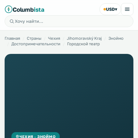
Columb
ista
USD
▾
Главная
Страны
Чехия
Jihomoravský Kraj
Зноймо
Достопримечательности
Городской театр
ЧЕХИЯ · ЗНОЙМО