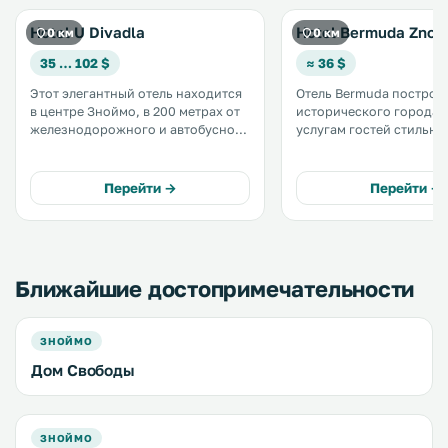
Hotel U Divadla
Hotel Bermuda Znoj
0 км
0 км
35 … 102 $
≈ 36 $
Этот элегантный отель находится
Отель Bermuda построен
в центре Зноймо, в 200 метрах от
исторического города З
железнодорожного и автобусного
услугам гостей стильны
вокзала. При отеле работает
современные номера с
ресторан, где подаются сезонные
кондиционером, рестор
блюда. В баре ресторана
баром и крытая терраса. На все
Перейти →
Перейти →
проводятся дегустации вин. .
территории работает б
Wi-Fi. .
Ближайшие достопримечательности
ЗНОЙМО
Дом Свободы
ЗНОЙМО