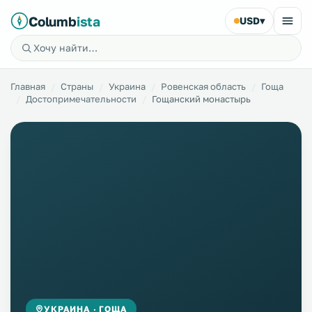
Columb
ista
USD
▾
Главная
Страны
Украина
Ровенская область
Гоща
Достопримечательности
Гощанский монастырь
УКРАИНА · ГОЩА