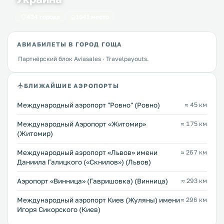
434 города
1641 место
АВИАБИЛЕТЫ В ГОРОД ГОЩА
Партнёрский блок Aviasales · Travelpayouts.
БЛИЖАЙШИЕ АЭРОПОРТЫ
Междунарoдный аэропорт "Ровно" (Ровно)
≈ 45 км
Международный Аэропорт «Житомир»
≈ 175 км
(Житомир)
Междунарoдный аэропорт «Львов» имени
≈ 267 км
Даниила Галицкого («Скнилов») (Львов)
Аэропорт «Винница» (Гавришовка) (Винница)
≈ 293 км
Международный аэропорт Киев (Жуляны) имени
≈ 296 км
Игоря Сикорского (Киев)