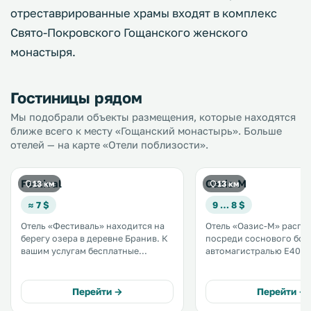
отреставрированные храмы входят в комплекс
Свято-Покровского Гощанского женского
монастыря.
Гостиницы рядом
Мы подобрали объекты размещения, которые находятся
ближе всего к месту «Гощанский монастырь». Больше
отелей — на карте «Отели поблизости».
Festival
Oazis-M
13 км
13 км
≈ 7 $
9 … 8 $
Отель «Фестиваль» находится на
Отель «Оазис-М» распо
берегу озера в деревне Бранив. К
посреди соснового бор
вашим услугам бесплатные
автомагистралью E40,
принадлежности для барбекю и
соединяющей Киев и Льв
бесплатная частная парковка. В
услугам гостей турецка
распоряжении гостей также
баня, детская игровая 
Перейти →
Перейти →
бильярд, рыболовные снасти и
круглосуточная стойка