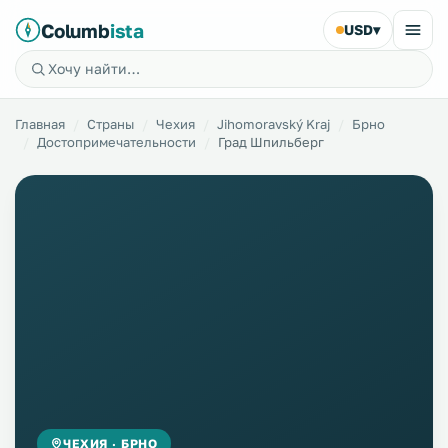
Columb
ista
USD
▾
Главная
Страны
Чехия
Jihomoravský Kraj
Брно
Достопримечательности
Град Шпильберг
ЧЕХИЯ · БРНО