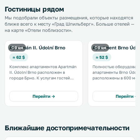
Гостиницы рядом
Мы подобрали объекты размещения, которые находятся
ближе всего к месту «Град Шпильберг». Больше отелей —
на карте «Отели поблизости».
Apartmán II. Údolní Brno
Apartment Brno Údol
0 км
0 км
≈ 62 $
≈ 52 $
Комплекс апартаментов Apartmán
Полностью оборудован
II. Údolní Brno расположен в
апартаменты Brno Údoln
городе Брно. К услугам гостей
расположены в 600 мет
бесплатный Wi-Fi и сад.
замка Шпильберк в тих
Расстояние до замка Шпильберк
внутреннем дворе с сад
составляет 300 м. На территории
садовой мебелью и
Перейти →
Перейти →
обустроена частная парковка. .
принадлежностями для 
Также предоставляется
бесплатный WiFi. .
Ближайшие достопримечательности