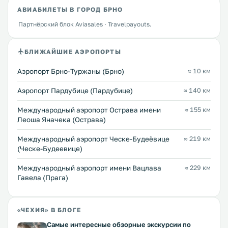
АВИАБИЛЕТЫ В ГОРОД БРНО
Партнёрский блок Aviasales · Travelpayouts.
БЛИЖАЙШИЕ АЭРОПОРТЫ
Аэропорт Брно-Туржаны (Брно)
≈ 10 км
Аэропорт Пардубице (Пардубице)
≈ 140 км
Международный аэропорт Острава имени
≈ 155 км
Леоша Яначека (Острава)
Международный аэропорт Ческе-Будеёвице
≈ 219 км
(Ческе-Будеевице)
Международный аэропорт имени Вацлава
≈ 229 км
Гавела (Прага)
«ЧЕХИЯ» В БЛОГЕ
Самые интересные обзорные экскурсии по