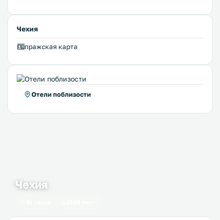
Чехия
пражская карта
Отели поблизости
Чехия
61 город
1546 мест