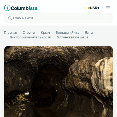
Columb
ista
USD
▾
Главная
Страны
Крым
Большая Ялта
Ялта
Достопримечательности
Ялтинская пещера