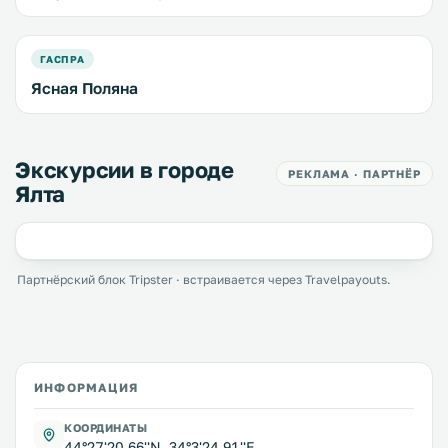
ГАСПРА
Ясная Поляна
Экскурсии в городе
РЕКЛАМА · ПАРТНЁР
Ялта
Партнёрский блок Tripster · встраивается через Travelpayouts.
ИНФОРМАЦИЯ
КООРДИНАТЫ
44°27'20.66''N, 34°3'24.91''E