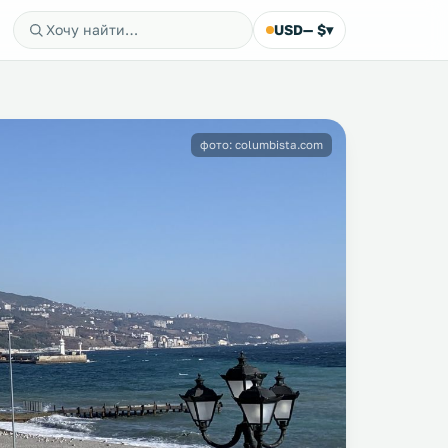
USD
— $
▾
фото: columbista.com