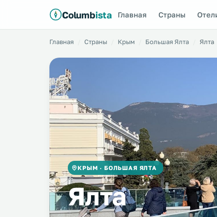
Columb
ista
Главная
Страны
Отел
Главная
Страны
Крым
Большая Ялта
Ялта
КРЫМ · БОЛЬШАЯ ЯЛТА
Ялта