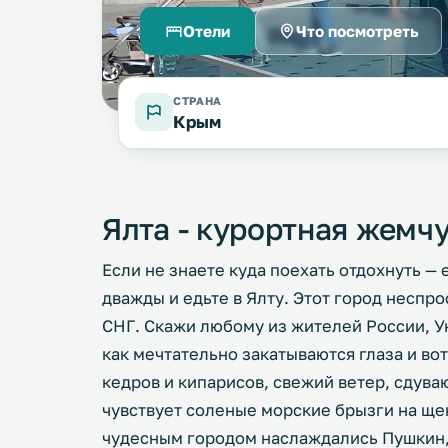
Отели
Что посмотреть
СТРАНА
Крым
Ялта - курортная жемч
Если не знаете куда поехать отдохнуть — 
дважды и едьте в Ялту. Этот город неспр
СНГ. Скажи любому из жителей России, У
как мечтательно закатываются глаза и во
кедров и кипарисов, свежий ветер, сдува
чувствует соленые морские брызги на щек
чудесным городом наслаждались Пушкин, 