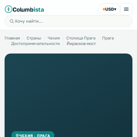
Columb
ista
USD
▾
Главная
Страны
Чехия
Столица Прага
Прага
Достопримечательности
Йирасков мост
ЧЕХИЯ · ПРАГА