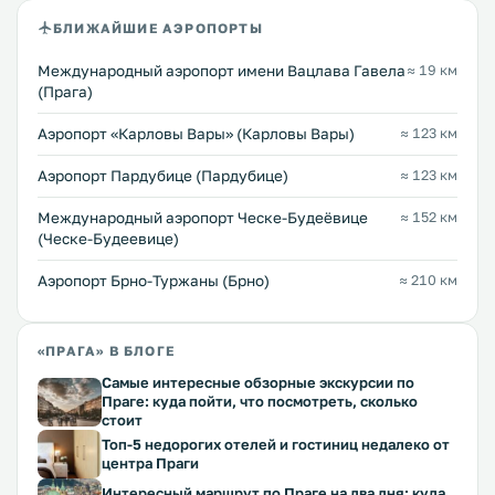
БЛИЖАЙШИЕ АЭРОПОРТЫ
Международный аэропорт имени Вацлава Гавела
≈ 19 км
(Прага)
Аэропорт «Карловы Вары» (Карловы Вары)
≈ 123 км
Аэропорт Пардубице (Пардубице)
≈ 123 км
Международный аэропорт Ческе-Будеёвице
≈ 152 км
(Ческе-Будеевице)
Аэропорт Брно-Туржаны (Брно)
≈ 210 км
«ПРАГА» В БЛОГЕ
Самые интересные обзорные экскурсии по
Праге: куда пойти, что посмотреть, сколько
стоит
Топ-5 недорогих отелей и гостиниц недалеко от
центра Праги
Интересный маршрут по Праге на два дня: куда