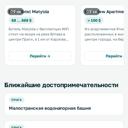
Boat Hotel Matylda
Riverview Apartmen
0 км
0 км
68 … 669 $
≈ 100 $
Ботель Matylda с бесплатным WiFi
Из апартаментов Riverv
стоит на якоре на реке Влтава в
расположенных в жилом
центре Праги, в 1 км от Карлова
центре города, на берег
моста и в 10 минутах ходьбы от
открывается прекрасны
Карловой площади. К услугам
Старый город, Танцующ
гостей стандартные двухместные
Национальный театр. К услугам
Перейти →
Перейти →
номера с 1 кроватью на старинном
гостей балкон, бесплатн
судне Matylda. .
платная частная парковк
Ближайшие достопримечательности
ПРАГА
Малостранская водонапорная башня
ПРАГА