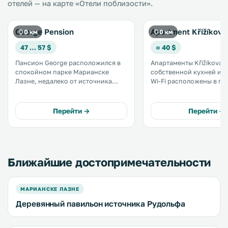
отелей — на карте «Отели поблизости».
George Pension
Apartment Křižíková
0 км
0 км
47 … 57 $
≈ 40 $
Пансион George расположился в
Апартаменты Křižíkova с
спокойном парке Марианске
собственной кухней и 
Лазне, недалеко от источника
Wi-Fi расположены в го
Фердинанд. Он разместился в
Мареанске-Лазне. Расстояние до
здании виллы в стиле ар-нуво. .
Поющего фонтана состав
км, а до колоннады По
Перейти →
Перейти →
фонтана — 1,8 км. В апартаментах
имеется гостиная зона. 
Ближайшие достопримечательности
МАРИАНСКЕ ЛАЗНЕ
Деревянный павильон источника Рудольфа