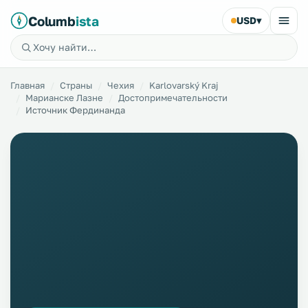
Columb
ista
USD
▾
Главная
Страны
Чехия
Karlovarský Kraj
Марианске Лазне
Достопримечательности
Источник Фердинанда