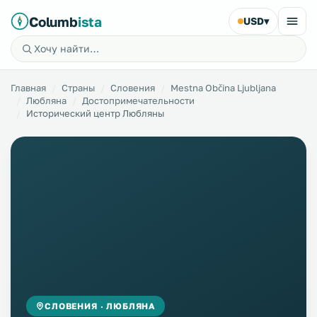
Columb
ista
USD
▾
Главная
Страны
Словения
Mestna Občina Ljubljana
Любляна
Достопримечательности
Исторический центр Любляны
СЛОВЕНИЯ · ЛЮБЛЯНА