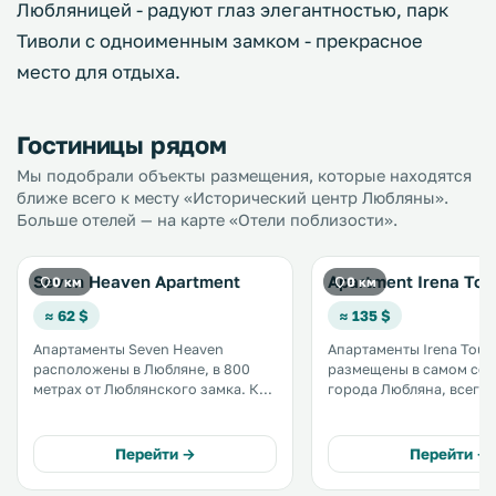
Любляницей - радуют глаз элегантностью, парк
Тиволи с одноименным замком - прекрасное
место для отдыха.
Гостиницы рядом
Мы подобрали объекты размещения, которые находятся
ближе всего к месту «Исторический центр Любляны».
Больше отелей — на карте «Отели поблизости».
Seven Heaven Apartment
Apartment Irena Tou
0 км
0 км
≈ 62 $
≈ 135 $
Апартаменты Seven Heaven
Апартаменты Irena Tour
расположены в Любляне, в 800
размещены в самом се
метрах от Люблянского замка. К
города Любляна, всего 
услугам гостей бесплатный Wi-Fi
метрах от главной площади.
во всех помещениях. В числе
оценят тихое местопол
удобств — кухня и собственная
апартаментов, оформле
Перейти →
Перейти →
ванная комната с душем.
современном стиле. В вашем
Предоставляются полотенца и
распоряжении балкон,