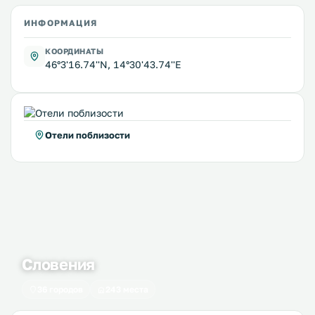
ИНФОРМАЦИЯ
КООРДИНАТЫ
46°3'16.74''N, 14°30'43.74''E
Отели поблизости
Словения
36 городов
243 места