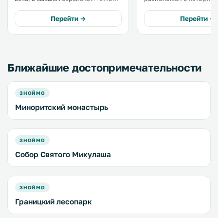
города Зноймо, сочетая историю
центре города Зноймо.
и современный стиль. .
Расстояние до национа
Перейти →
Перейти →
парка Подыйе составляет 
услугам гостей апартам
студио с собственной к
бесплатным WiFi. .
Ближайшие достопримечательности
ЗНОЙМО
Миноритский монастырь
ЗНОЙМО
Собор Святого Микулаша
ЗНОЙМО
Границкий лесопарк