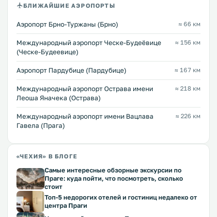
БЛИЖАЙШИЕ АЭРОПОРТЫ
Аэропорт Брно-Туржаны (Брно)
≈ 66 км
Международный аэропорт Ческе-Будеёвице
≈ 156 км
(Ческе-Будеевице)
Аэропорт Пардубице (Пардубице)
≈ 167 км
Международный аэропорт Острава имени
≈ 218 км
Леоша Яначека (Острава)
Международный аэропорт имени Вацлава
≈ 226 км
Гавела (Прага)
«ЧЕХИЯ» В БЛОГЕ
Самые интересные обзорные экскурсии по
Праге: куда пойти, что посмотреть, сколько
стоит
Топ-5 недорогих отелей и гостиниц недалеко от
центра Праги