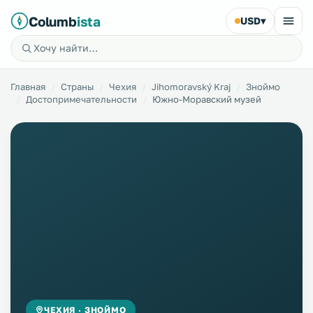
Columb
ista
USD
▾
Главная
Страны
Чехия
Jihomoravský Kraj
Зноймо
Достопримечательности
Южно-Моравский музей
ЧЕХИЯ · ЗНОЙМО