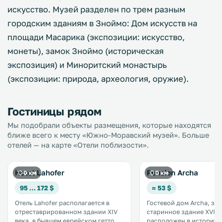
искусство. Музей разделен по трем разным
городским зданиям в Зноймо: Дом искусств на
площади Масарика (экспозиции: искусство,
монеты), замок Зноймо (историческая
экспозиция) и Миноритский монастырь
(экспозиции: природа, археология, оружие).
Гостиницы рядом
Мы подобрали объекты размещения, которые находятся
ближе всего к месту «Южно-Моравский музей». Больше
отелей — на карте «Отели поблизости».
Hotel Lahofer
Pension Archa
0 км
0 км
95 … 172 $
≈ 53 $
Отель Lahofer располагается в
Гостевой дом Archa, з
отреставрированном здании XIV
старинное здание XVI в
века, в бывшем еврейском гетто
расположен в историч