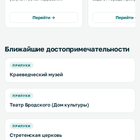
бесплатный Wi-Fi. В числе удобств
услугам его гостей саун
номеров кабельное телевидение,
сезонный бассейн и но
кондиционер, холодильник и фен.
бесплатным WiFi. .
Перейти →
Перейти →
.
Ближайшие достопримечательности
ПРИЛУКИ
Краеведческий музей
ПРИЛУКИ
Театр Бродского (Дом культуры)
ПРИЛУКИ
Стретенская церковь