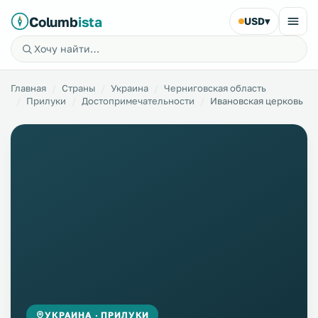
Columb
ista
USD
▾
Главная
Страны
Украина
Черниговская область
Прилуки
Достопримечательности
Ивановская церковь
УКРАИНА · ПРИЛУКИ