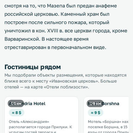
смотря на то, что Мазепа был предан анафеме
российской церковью. Каменный храм был
построен после сильного пожара, который
уничтожил в кон. XVIII в. все церкви города, кроме
Варваринской. В настоящее время
отреставрирован в первоначальном виде.
Гостиницы рядом
Мы подобрали объекты размещения, которые находятся
ближе всего к месту «Ивановская церковь». Больше
отелей — на карте «Отели поблизости».
Alexandria Hotel
Motel Borshna
1 км
9 км
≈ 8 $
≈ 9 $
Отель «Александрия»
Мотель «Боршна» наход
располагается городе Прилуки. К
поселке Боршна, в 15 м
услугам гостей терраса и
езды от города Прилуки.