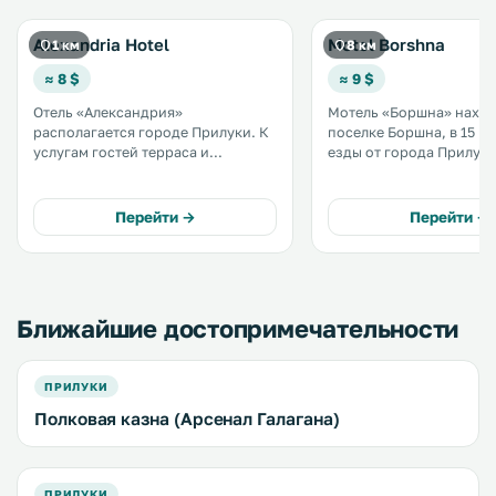
Alexandria Hotel
Motel Borshna
1 км
8 км
≈ 8 $
≈ 9 $
Отель «Александрия»
Мотель «Боршна» наход
располагается городе Прилуки. К
поселке Боршна, в 15 м
услугам гостей терраса и
езды от города Прилуки.
бесплатный Wi-Fi. В числе удобств
услугам его гостей саун
номеров кабельное телевидение,
сезонный бассейн и но
кондиционер, холодильник и фен.
бесплатным WiFi. .
Перейти →
Перейти →
.
Ближайшие достопримечательности
ПРИЛУКИ
Полковая казна (Арсенал Галагана)
ПРИЛУКИ