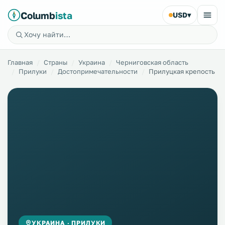
Columb
ista
USD
▾
Главная
Страны
Украина
Черниговская область
Прилуки
Достопримечательности
Прилуцкая крепость
УКРАИНА · ПРИЛУКИ