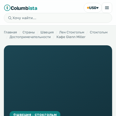
Columb
ista
USD
▾
Главная
Страны
Швеция
Лен Стокгольм
Стокгольм
Достопримечательности
Кафе Glenn Miller
ШВЕЦИЯ · СТОКГОЛЬМ