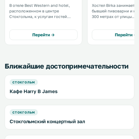
В отеле Best Western and hotel,
Хостел Birka занимает 
расположенном в центре
бывшей пивоварни и на
Стокгольма, к услугам гостей
300 метрах от улицы
современные номера, фитнес-
Дроттнинггатан. К услугам гостей
центр с сауной, а также ресторан
бесплатный Wi-Fi и номе
и бар, где подаются блюда и
общей или собственной
Перейти →
Перейти →
закуски. На всей территории
комнатой. На общей кухне
отеля работает бесплатный Wi-Fi. .
предоставляется беспла
кофе и паста. .
Ближайшие достопримечательности
СТОКГОЛЬМ
Кафе Harry B James
СТОКГОЛЬМ
Стокгольмский концертный зал