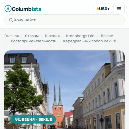
Columb
ista
USD
▾
Главная
Страны
Швеция
Kronobergs Län
Векше
Достопримечательности
Кафедральный собор Векшё
ШВЕЦИЯ · ВЕКШЕ