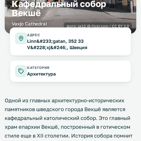
Кафедральный собор
Векшё
Vaxjo Cathedral
фото:
sk12
@ flickr.com /
CC BY 2.0
АДРЕС
Linn&#233;gatan, 352 33
V&#228;xj&#246;, Швеция
КАТЕГОРИЯ
Архитектура
Одной из главных архитектурно-исторических
памятников шведского города Векшё является
кафедральный католический собор. Это главный
храм епархии Векшё, построенный в готическом
стиле еще в XII столетии. История собора помнит