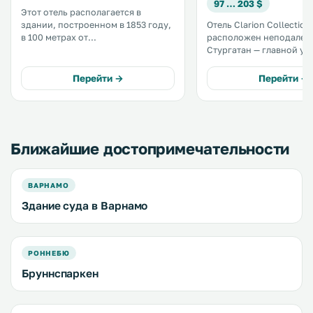
97 … 203 $
Этот отель располагается в
здании, построенном в 1853 году,
Отель Clarion Collection
в 100 метрах от
расположен неподалеку
железнодорожного вокзала
Стургатан — главной ул
города Векше и в 15 минутах езды
Векше, и в 100 метрах о
на автомобиле от аэропорта
железнодорожного вокз
Перейти →
Перейти →
Векше. К услугам гостей
бесплатный Wi-Fi, ресторан, бар и
ночной клуб на территории. .
Ближайшие достопримечательности
ВАРНАМО
Здание суда в Варнамо
РОННЕБЮ
Бруннспаркен