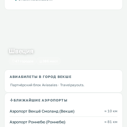
Швеция
47 городов
386 мест
АВИАБИЛЕТЫ В ГОРОД ВЕКШЕ
Партнёрский блок Aviasales · Travelpayouts.
БЛИЖАЙШИЕ АЭРОПОРТЫ
Аэропорт Векшё Смоланд (Векше)
≈ 10 км
Аэропорт Роннебю (Роннебю)
≈ 81 км