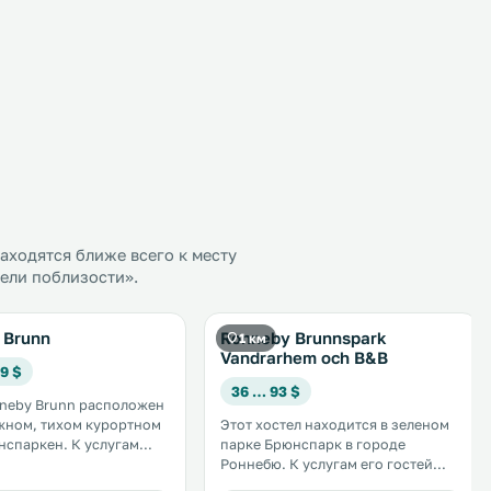
ходятся ближе всего к месту
тели поблизости».
 Brunn
Ronneby Brunnspark
1 км
Vandrarhem och B&B
9 $
36 … 93 $
neby Brunn расположен
жном, тихом курортном
Этот хостел находится в зеленом
кен. К услугам
парке Брюнспарк в городе
сплатный WiFi,
Роннебю. К услугам его гостей
я парковка и широкий
лаундж с телевизором, терраса,