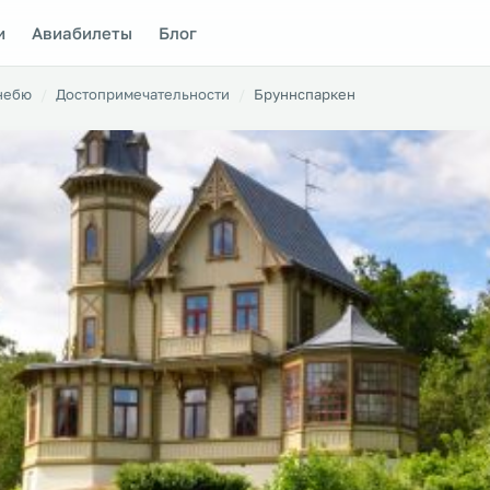
и
Авиабилеты
Блог
небю
Достопримечательности
Бруннспаркен