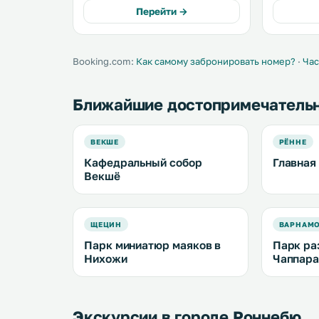
видом на парк, напольным
выбор раз
Перейти →
покрытием из дерева и
Гольф-клу
телевизором с плоским экраном. .
500 метрах
Booking.com:
Как самому забронировать номер?
·
Час
Ближайшие достопримечатель
ВЕКШЕ
РЁННЕ
Кафедральный собор
Главная
Векшё
ЩЕЦИН
ВАРНАМ
Парк миниатюр маяков в
Парк ра
Нихожи
Чаппара
Экскурсии в городе Роннебю