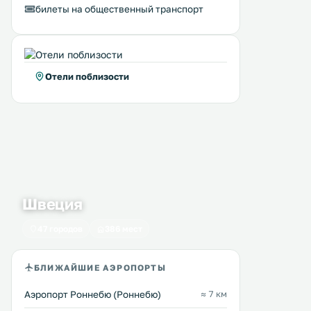
билеты на общественный транспорт
Отели поблизости
Швеция
Hotell Villa Vesta
Three-Bedroom Apart
1 км
1 км
Ronneby
47 городов
386 мест
100 … 115 $
Set 18 km from Karlskrona
km from Karlshamn, Three
Этот отель расположен в тихом
Bedroom Apartment in Ro
БЛИЖАЙШИЕ АЭРОПОРТЫ
месте в 25 метрах от реки
offers accommodation in 
Роннебюон, в 4 минутах езды от
The kitchenette comes wit
центра города Роннебю. К услугам
Аэропорт Роннебю (Роннебю)
≈ 7 км
dishwasher. A TV is featu
гостей бесплатный Wi-Fi, со