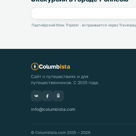
Партнёрский блок Tripster · встраивается через Travelpay
Columb
ista
Сайт о путешествиях и для
путешественников. С 2015 года.
info@columbista.com
© Columbista.com 2015 — 2026