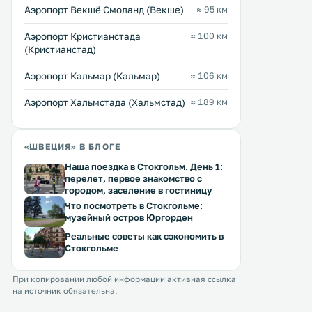
вкусом оформленные номера и
Аэропорт Векшё Смоланд (Векше)
≈ 95 км
Перейти →
Перейти →
меблированная солнечная
терраса. .
Аэропорт Кристианстада
≈ 100 км
(Кристианстад)
Аэропорт Кальмар (Кальмар)
≈ 106 км
Аэропорт Хальмстада (Хальмстад)
≈ 189 км
«ШВЕЦИЯ» В БЛОГЕ
Наша поездка в Стокгольм. День 1:
перелет, первое знакомство с
городом, заселение в гостиницу
Что посмотреть в Стокгольме:
музейный остров Юргорден
Реальные советы как сэкономить в
Стокгольме
ning
При копировании любой информации активная ссылка
на источник обязательна.