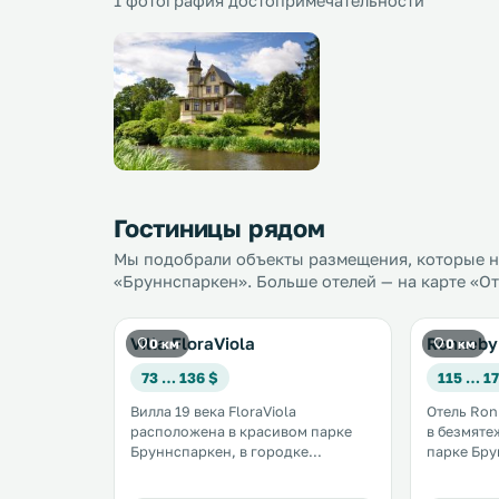
1 фотография достопримечательности
Гостиницы рядом
Мы подобрали объекты размещения, которые на
«Бруннспаркен». Больше отелей — на карте «О
Villa FloraViola
Ronneby
0 км
0 км
73 … 136 $
115 … 17
Вилла 19 века FloraViola
Отель Ron
расположена в красивом парке
в безмяте
Бруннспаркен, в городке
парке Брунспар
Роннебю. К вашим услугам
гостей бе
бесплатный Wi-Fi и номера с
бесплатна