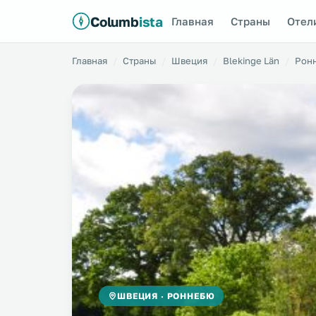
Columb
ista
Главная
Страны
Отел
Главная
Страны
Швеция
Blekinge Län
Рон
ШВЕЦИЯ · РОННЕБЮ