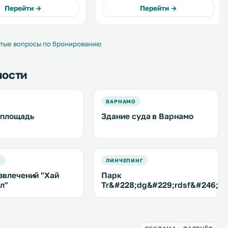
влечений на любой вкус.
гостевая кухня бесплатный Wi-Fi и
Перейти →
Перейти →
б Ronneby находится в
бесплатная парковка. .
. .
тые вопросы по бронированию
ности
ВАРНАМО
 площадь
Здание суда в Варнамо
О
ЛИНЧЕПИНГ
звлечений "Хай
Парк
л"
Tr&#228;dg&#229;rdsf&#246;re