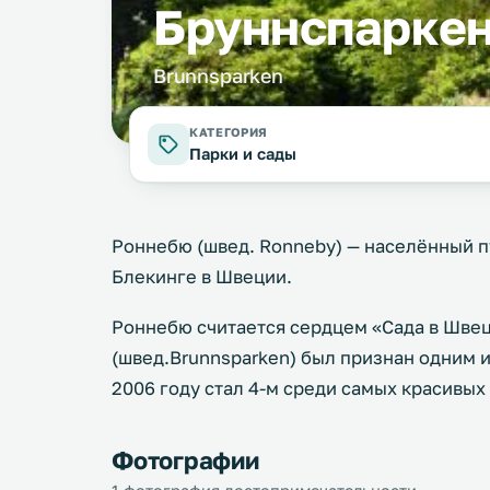
Бруннспарке
Brunnsparken
КАТЕГОРИЯ
Парки и сады
Роннебю (швед. Ronneby) — населённый п
Блекинге в Швеции.
Роннебю считается сердцем «Сада в Швеци
(швед.Brunnsparken) был признан одним из
2006 году стал 4-м среди самых красивых 
Фотографии