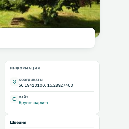
фото:
Helen Simonsson @ wikimedia.org / CC BY-SA 4.0
ИНФОРМАЦИЯ
КООРДИНАТЫ
56.19410100, 15.28927400
САЙТ
Бруннспаркен
Швеция