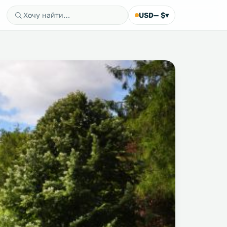
USD
— $
▾