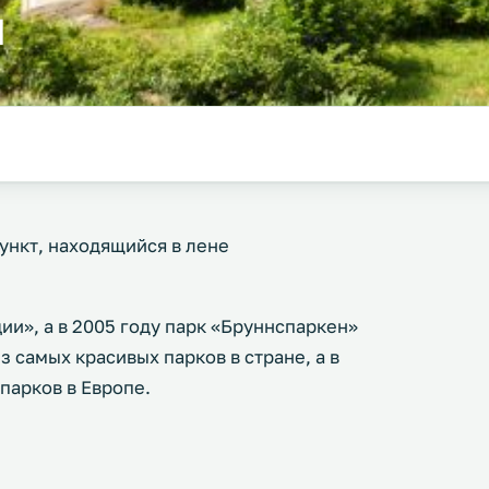
н
ункт, находящийся в лене
и», а в 2005 году парк «Бруннспаркен»
 самых красивых парков в стране, а в
парков в Европе.