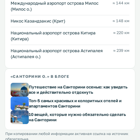
Междунарoдный аэропорт острова Милос
≈ 144 км
(Милос о.)
Никос Казандзакис (Крит)
≈ 148 км
Национальный аэропорт острова Китира
≈ 220 км
(Китира)
Национальный аэропорт острова Астипалея
≈ 239 км
(Астипалея о.)
«САНТОРИНИ О.» В БЛОГЕ
Путешествие на Санторини осенью: как увидеть
все и действительно отдохнуть
Топ-5 самых красивых и колоритных отелей и
апартаментов Санторини
10 вещей, которые нужно обязательно сделать
на Санторини
При копировании любой информации активная ссылка на источник
обязательна.