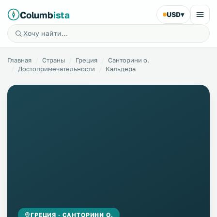
Columb
ista
USD
▾
Главная
Страны
Греция
Санторини о.
Достопримечательности
Кальдера
ГРЕЦИЯ · САНТОРИНИ О.