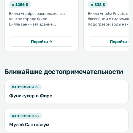
≈ 1296 $
≈ 828 $
Вилла Archipel расположена в
Вилла Anteliz Private с 
центре города Фира.
бассейном с гидромасс
Вилла занимает здание
подогревом воды наход
старинного особняка в
городе Фира. К услугам гостей
неоклассическом стиле, а с ее
терраса с видом на кал
просторной меблированной
Эгейское море. .
Перейти →
Перейти →
террасы с гидромассажной
ванной открывается панорамный
вид на Эгейское море. .
Ближайшие достопримечательности
САНТОРИНИ О.
Фуникулер в Фире
САНТОРИНИ О.
Музей Сантозеум