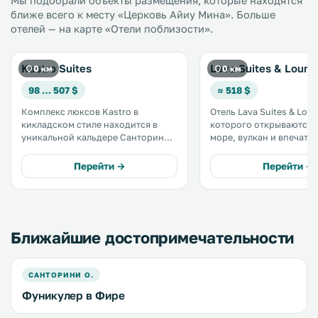
Мы подобрали объекты размещения, которые находятся
ближе всего к месту «Церковь Айиу Мина». Больше
отелей — на карте «Отели поблизости».
Kastro Suites
Lava Suites & Loung
0 км
0 км
98 … 507 $
≈ 518 $
Комплекс люксов Kastro в
Отель Lava Suites & Loun
кикладском стиле находится в
которого открываются 
уникальной кальдере Санторини в
море, вулкан и впечат
городе Фира, в 300 метрах над
кальдеру Санторини, н
уровнем моря. К услугам гостей
на пути от Фиры до Фи
Перейти →
Перейти →
большая гидромассажная ванна и
Отель располагает терр
элегантные люксы с видом на
площадью 150 м² с неб
кальдеру, Эгейское море и закат. .
бассейном и баром. .
Ближайшие достопримечательности
САНТОРИНИ О.
Фуникулер в Фире