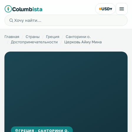
Columb
ista
USD
▾
Главная
Страны
Греция
Санторини о.
Достопримечательности
Церковь Айиу Мина
ГРЕЦИЯ · САНТОРИНИ О.