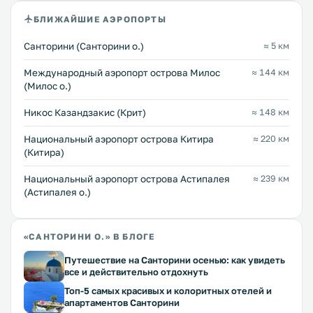
БЛИЖАЙШИЕ АЭРОПОРТЫ
Санторини (Санторини о.)
≈ 5 км
Междунарoдный аэропорт острова Милос
≈ 144 км
(Милос о.)
Никос Казандзакис (Крит)
≈ 148 км
Национальный аэропорт острова Китира
≈ 220 км
(Китира)
Национальный аэропорт острова Астипалея
≈ 239 км
(Астипалея о.)
«САНТОРИНИ О.» В БЛОГЕ
Путешествие на Санторини осенью: как увидеть
все и действительно отдохнуть
Топ-5 самых красивых и колоритных отелей и
апартаментов Санторини