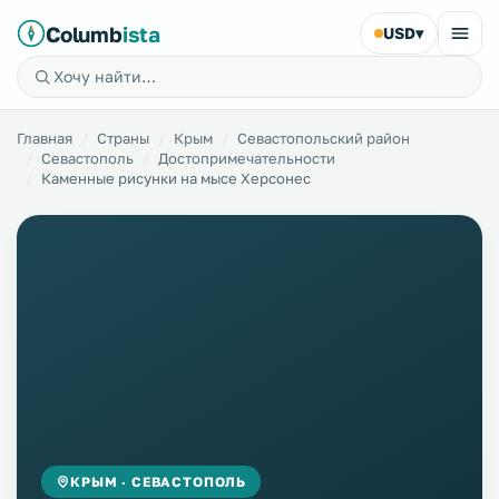
Columb
ista
USD
▾
Главная
Страны
Крым
Севастопольский район
Севастополь
Достопримечательности
Каменные рисунки на мысе Херсонес
КРЫМ · СЕВАСТОПОЛЬ