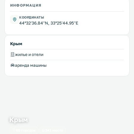
ИНФОРМАЦИЯ
КООРДИНАТЫ
44°32'36.84''N, 33°25'44.95''E
Крым
жилье и отели
аренда машины
Крым
60 городов
341 место