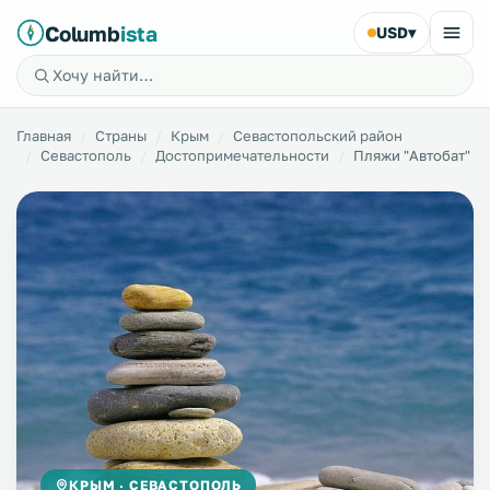
Columb
ista
USD
▾
Главная
Страны
Крым
Севастопольский район
Севастополь
Достопримечательности
Пляжи "Автобат"
КРЫМ · СЕВАСТОПОЛЬ