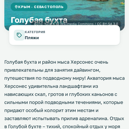
КРЫМ · СЕВАСТОПОЛЬ
Голубая бухта
фото:
Yulia K
@ Wikimedia Commons /
CC BY-SA 3.0
КАТЕГОРИЯ
Пляжи
Голубая бухта и район мыса Херсонес очень
привлекательны для занятия дайвингом,
путешествия по подводному миру! Акватория мыса
Херсонес удивительна ландшафтами из
нависающих скал, гротов и глубоких каньонов с
сильными порой подводными течениями, которые
придают особый колорит этим местам и
заставляют испытывать прилив адреналина. Отдых
в Голубой бухте – тихий, спокойный отдых у моря