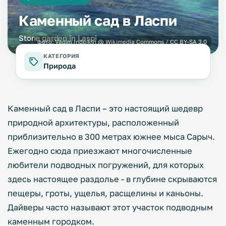
Каменный сад в Ласпи
Stone garden in Laspi
фото:
Vadim Indeikin
@ Wikimedia Commons /
CC BY-SA 3.0
КАТЕГОРИЯ
Природа
Каменный сад в Ласпи – это настоящий шедевр
природной архитектуры, расположенный
приблизительно в 300 метрах южнее мыса Сарыч.
Ежегодно сюда приезжают многочисленные
любители подводных погружений, для которых
здесь настоящее раздолье - в глубине скрываются
пещеры, гроты, ущелья, расщелины и каньоны.
Дайверы часто называют этот участок подводным
каменным городком.