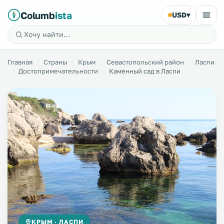
Columb
ista
USD
▾
Главная
Страны
Крым
Севастопольский район
Ласпи
Достопримечательности
Каменный сад в Ласпи
КРЫМ · ЛАСПИ