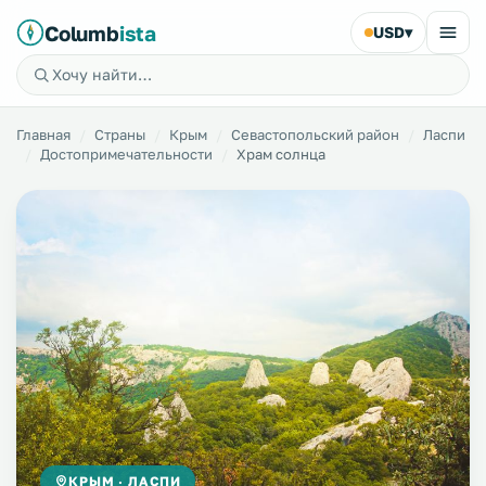
Columb
ista
USD
▾
Главная
Страны
Крым
Севастопольский район
Ласпи
Достопримечательности
Храм солнца
КРЫМ · ЛАСПИ