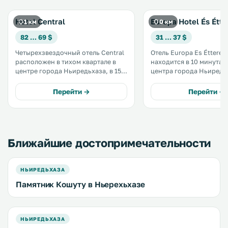
Hotel Central
Europa Hotel És Étt
1 км
0 км
82 … 69 $
31 … 37 $
Четырехзвездочный отель Central
Отель Europa Es Étterem
расположен в тихом квартале в
находится в 10 минутах
центре города Ньиредьхаза, в 15
центра города Ньиредьха
минутах ходьбы от озера Буйтоси.
услугам гостей бесплатн
.
бесплатная парковка и 
Перейти →
Перейти →
кондиционерами. В ресторане
подают традиционные 
и интернациональные б
меню. .
Ближайшие достопримечательности
НЬИРЕДЬХАЗА
Памятник Кошуту в Ньерехьхазе
НЬИРЕДЬХАЗА