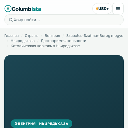
Columb
ista
USD
▾
Главная
Страны
Венгрия
Szabolcs-Szatmár-Bereg megye
Ньиредьхаза
Достопримечательности
Католическая церковь в Ньиредьхазе
ВЕНГРИЯ · НЬИРЕДЬХАЗА