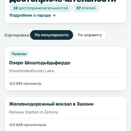
12
достопримечательностей
37
отелей
Подробнее о городе →
Сортировка:
По популярности
По алфавиту
Природа
Озеро Шоштодьёдьфюрдо
Shoshtodedfyurdo Lake
2 991 просмотр
Железнодорожный вокзал в Захони
Railway Station in Zahony
2 645 просмотров