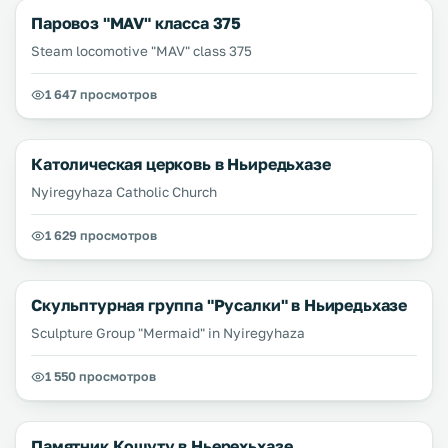
Паровоз "MAV" класса 375
Steam locomotive "MAV" class 375
1 647 просмотров
Католическая церковь в Ньиредьхазе
Nyiregyhaza Catholic Church
1 629 просмотров
Скульптурная группа "Русалки" в Ньиредьхазе
Sculpture Group "Mermaid" in Nyiregyhaza
1 550 просмотров
Памятник Кошуту в Ньерехьхазе