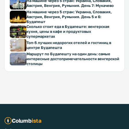
На машине через 5 стран: Украина, Словакия,
Австрия, Венгрия, Румыния. День 7: Мукачево
На машине через 5 стран: Украина, Словакия,
Австрия, Венгрия, Румыния. День 5 и 6:
Будапешт
Сколько стоит еда в Будапеште: венгерская
кухня, цены в кафе и продуктовых
супермаркетах
Топ-5 лучших недорогих отелей и гостиниц в
центре Будапешта
Маршрут по Будапешту на один день: самые
интересные достопримечательности венгерской
столицы
Columb
ista