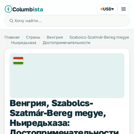
Columb
ista
USD
▾
Главная
Страны
Венгрия
Szabolcs-Szatmár-Bereg megye
Ньиредьхаза
Достопримечательности
Венгрия, Szabolcs-
Szatmár-Bereg megye,
Ньиредьхаза:
Достопримечательности