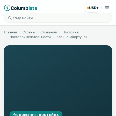
Columb
ista
USD
▾
Главная
Страны
Словения
Постойна
Достопримечательности
Казино «Фортуна»
СЛОВЕНИЯ · ПОСТОЙНА