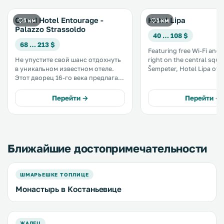
Grand Hotel Entourage -
Hotel Lipa
1 км
1 км
Palazzo Strassoldo
40 … 108 $
68 … 213 $
Featuring free Wi-Fi and 
Не упустите свой шанс отдохнуть
right on the central squa
в уникальном известном отеле.
Šempeter, Hotel Lipa offer
Этот дворец 16-го века предлагает
conditioned rooms with a TV. I
потрясающие условия для
good starting point for 
незабываемого пребывания в
to the coastal area and t
Перейти →
Перейти →
Гориции, недалеко от замка.
region. .
Когда-то гранд-отель Entourage
был резиденцией придворных
короля Карла X. .
Ближайшие достопримечательности
ШМАРЬЕШКЕ ТОПЛИЦЕ
Монастырь в Костаньевице
ЖАЛЕЦ