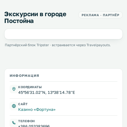
Экскурсии в городе
РЕКЛАМА · ПАРТНЁР
Постойна
Партнёрский блок Tripster · встраивается через Travelpayouts.
ИНФОРМАЦИЯ
КООРДИНАТЫ
45°56'31.02''N, 13°38'14.78''E
САЙТ
Казино «Фортуна»
ТЕЛЕФОН
+386 053383696