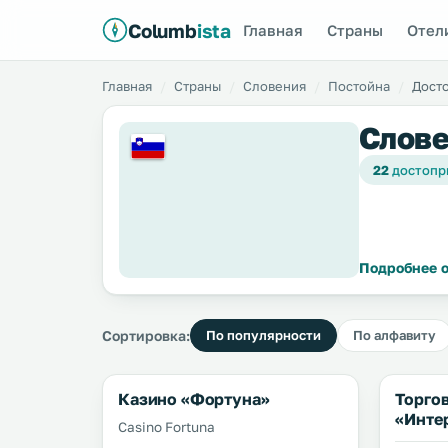
Columb
ista
Главная
Страны
Отел
Главная
Страны
Словения
Постойна
Дост
Слове
22
достопр
Подробнее о
Сортировка:
По популярности
По алфавиту
Казино «Фортуна»
Торго
«Инте
Casino Fortuna