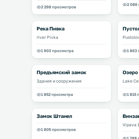
2 086
2 298 просмотров
Река Пивка
Пусто
river Pivka
Pustolo
1 903 просмотра
1 863
Предъямский замок
Озеро
Здания и сооружения
Lake Ce
1 852 просмотра
1 815
Замок Штанел
Винзав
Vipava 
1 805 просмотров
1 788