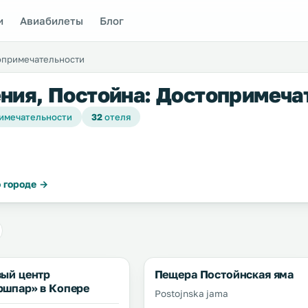
и
Авиабилеты
Блог
опримечательности
ния, Постойна: Достопримеча
имечательности
32
отеля
 городе →
вый центр
Пещера Постойнская яма
ршпар» в Копере
Postojnska jama