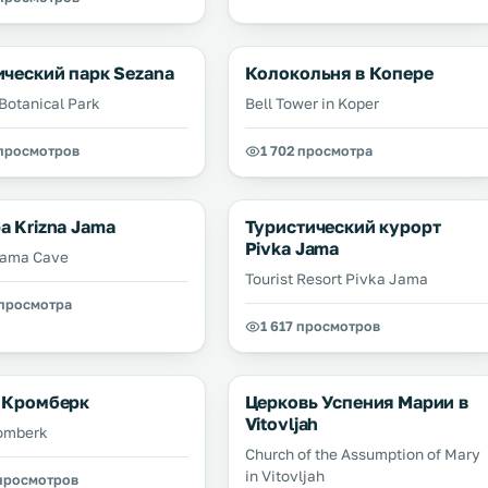
ический парк Sezana
Колокольня в Копере
Botanical Park
Bell Tower in Koper
 просмотров
1 702 просмотра
а Krizna Jama
Туристический курорт
Pivka Jama
Jama Cave
Tourist Resort Pivka Jama
 просмотра
1 617 просмотров
 Кромберк
Церковь Успения Марии в
Vitovljah
omberk
Church of the Assumption of Mary
in Vitovljah
 просмотров