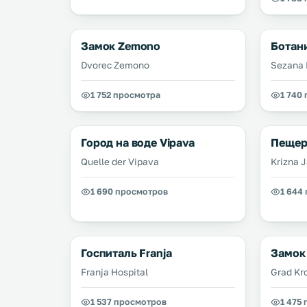
Замок Zemono
Ботан
Dvorec Zemono
Sezana 
1 752 просмотра
1 740
Город на воде Vipava
Пещер
Quelle der Vipava
Krizna 
1 690 просмотров
1 644
Госпиталь Franja
Замок
Franja Hospital
Grad Kr
1 537 просмотров
1 475