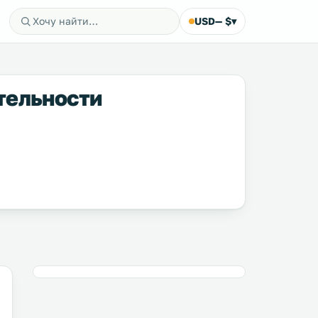
USD
— $
▾
тельности