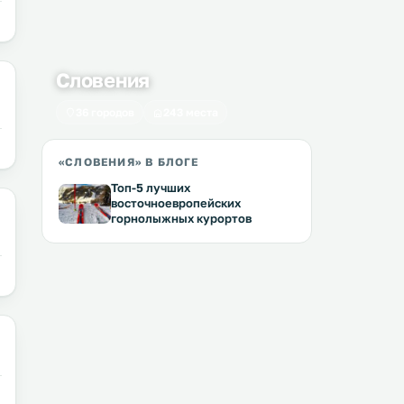
Словения
36 городов
243 места
«СЛОВЕНИЯ» В БЛОГЕ
Топ-5 лучших
восточноевропейских
горнолыжных курортов