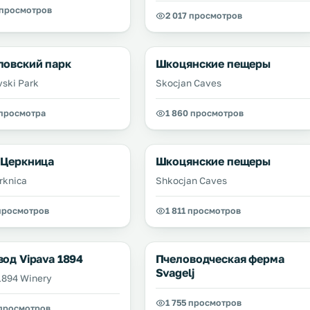
 просмотров
2 017 просмотров
ловский парк
Шкоцянские пещеры
vski Park
Skocjan Caves
 просмотра
1 860 просмотров
 Церкница
Шкоцянские пещеры
rknica
Shkocjan Caves
 просмотров
1 811 просмотров
од Vipava 1894
Пчеловодческая ферма
Svagelj
1894 Winery
1 755 просмотров
 просмотров