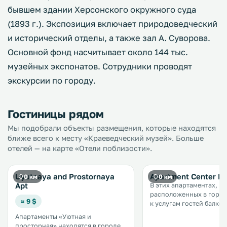
бывшем здании Херсонского окружного суда
(1893 г.). Экспозиция включает природоведческий
и исторический отделы, а также зал А. Суворова.
Основной фонд насчитывает около 144 тыс.
музейных экспонатов. Сотрудники проводят
экскурсии по городу.
Гостиницы рядом
Мы подобрали объекты размещения, которые находятся
ближе всего к месту «Краеведческий музей». Больше
отелей — на карте «Отели поблизости».
Uyutnaya and Prostornaya
Apartment Center Po
0 км
0 км
Apt
В этих апартаментах,
расположенных в город
≈ 9 $
к услугам гостей балкон
бесплатный Wi-Fi и част
Апартаменты «Уютная и
парковка на территории.
просторная» находятся в городе