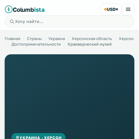
Columb
ista
USD
▾
Главная
Страны
Украина
Херсонская область
Херсон
Достопримечательности
Краеведческий музей
УКРАИНА · ХЕРСОН