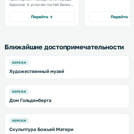
апартаментах есть кон
Херсоне. К услугам гостей балкон
телевизор, кухня с
и бесплатный Wi-Fi на всей
холодильником и плито
территории. В апартаментах
Перейти →
Перейти →
собственная ванная ком
обустроена собственная ванная
комната и кухня с микроволновой
печью, холодильником и плитой. .
Ближайшие достопримечательности
ХЕРСОН
Художественный музей
ХЕРСОН
Дом Гольденберга
ХЕРСОН
Скульптура Божьей Матери