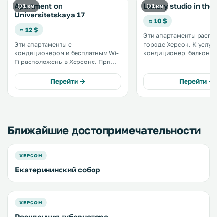
Apartment on
Luxury studio in the
1 км
1 км
Universitetskaya 17
≈ 10 $
≈ 12 $
Эти апартаменты распо
Эти апартаменты с
городе Херсон. К услугам гостей
кондиционером и бесплатным Wi-
кондиционер, балкон и
Fi расположены в Херсоне. При
бесплатный Wi-Fi. Кухня оснащена
апартаментах предоставляется
холодильником и микр
частная парковка. К услугам
печью. Гостям предоставляются
Перейти →
Перейти →
гостей кухня с микроволновой
полотенца и постельное 
печью и холодильником. В числе
удобств телевизор с плоским
экраном. .
Ближайшие достопримечательности
ХЕРСОН
Екатерининский собор
ХЕРСОН
Резиденция губернатора