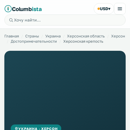
Columb
ista
USD
▾
Главная
Страны
Украина
Херсонская область
Херсон
Достопримечательности
Херсонская крепость
УКРАИНА · ХЕРСОН