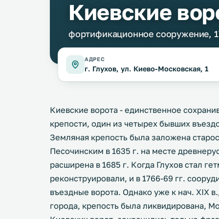
Киевские вор
фортификационное сооружение, 17
АДРЕС
г. Глухов, ул. Киево-Московская, 1
Киевские ворота - единственное сохран
крепости, один из четырех бывших въездо
Земляная крепость была заложена старос
Песочинским в 1635 г. на месте древнер
расширена в 1685 г. Когда Глухов стал г
реконструировали, и в 1766-69 гг. соору
въездные ворота. Однако уже к нач. XIX в
города, крепость была ликвидирована, М