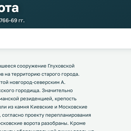
ота
66-69 гг.
ившееся сооружение Глуховской
в на территорию старого города.
той новгород-северским А.
усского городища. Значительно
етманской резиденцией, крепость
дили из камня Киевские и Московские
., согласно проекту перепланирования
осковские ворота разобраны. Кроме