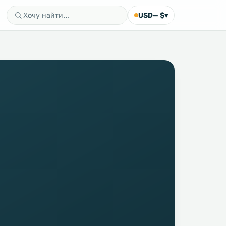
USD
— $
▾