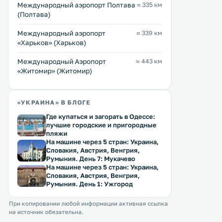
Международный аэропорт Полтава
≈ 335 км
стиральной машиной. .
(Полтава)
Международный аэропорт
≈ 339 км
«Харьков» (Харьков)
Международный Аэропорт
≈ 443 км
«Житомир» (Житомир)
«УКРАИНА» В БЛОГЕ
Где купаться и загорать в Одессе:
лучшие городские и пригородные
пляжи
На машине через 5 стран: Украина,
Словакия, Австрия, Венгрия,
Румыния. День 7: Мукачево
На машине через 5 стран: Украина,
Словакия, Австрия, Венгрия,
Румыния. День 1: Ужгород
При копировании любой информации активная ссылка
на источник обязательна.