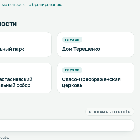
 белье. .
тые вопросы по бронированию
ности
ГЛУХОВ
ьный парк
Дом Терещенко
ГЛУХОВ
астасиевский
Спасо-Преображенская
льный собор
церковь
РЕКЛАМА · ПАРТНЁР
outs.