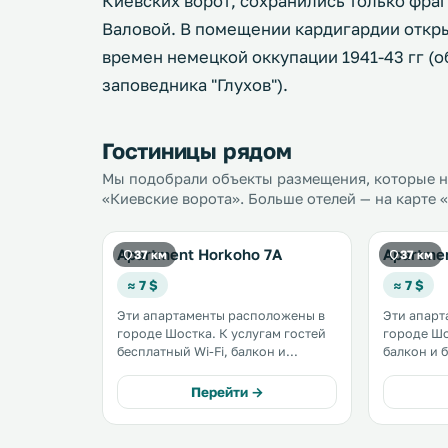
Киевских ворот, сохранились только фра
Валовой. В помещении кардигардии откры
времен немецкой оккупации 1941-43 гг (
заповедника "Глухов").
Гостиницы рядом
Мы подобрали объекты размещения, которые на
«Киевские ворота». Больше отелей — на карте 
Apartment Horkoho 7A
Apartmen
37 км
37 км
≈ 7 $
≈ 7 $
Эти апартаменты расположены в
Эти апарт
городе Шостка. К услугам гостей
городе Шостка. К ус
бесплатный Wi-Fi, балкон и
балкон и 
частная парковка на территории.
территории. Кухня ос
Кухня оснащена духовкой и
духовкой 
Перейти →
холодильником. Гостям
Гостям эт
апартаментов «На Горького, 7А»
собственн
предоставляются полотенца и
предостав