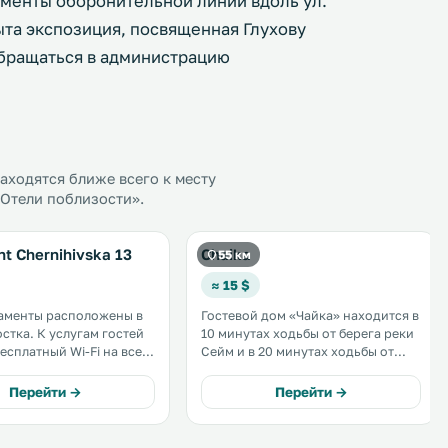
гменты оборонительной линии вдоль ул.
та экспозиция, посвященная Глухову
обращаться в администрацию
ходятся ближе всего к месту
«Отели поблизости».
t Chernihivska 13
Chaika
55 км
≈ 15 $
аменты расположены в
Гостевой дом «Чайка» находится в
лугам гостей
10 минутах ходьбы от берега реки
бесплатный Wi-Fi на всей
Сейм и в 20 минутах ходьбы от
нащена
центра города Рыльск и парка
и холодильником.
имени Горького. За 5 минут можно
Перейти →
Перейти →
их апартаментов с
также дойти до Свято-
ой кухней
Николаевского монастыря. .
ляются полотенца и