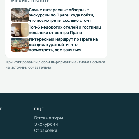
«ЧЕХИЯ» В БЛОГЕ
Самые интересные обзорные
экскурсии по Праге: куда пойти,
что посмотреть, сколько стоит
Топ-5 недорогих отелей и гостиниц
недалеко от центра Праги
Интересный маршрут по Праге на
два дня: куда пойти, что
посмотреть, чем заняться
При копировании любой информации активная ссылка
на источник обязательна.
Т
ЕЩЁ
Готовые туры
Экскурсии
Страховки