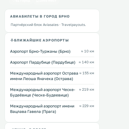
Перейти →
Перейти →
61 город
1546 мест
достопримечательностей
пригороде, включая дамбу
АВИАБИЛЕТЫ В ГОРОД БРНО
Партнёрский блок Aviasales · Travelpayouts.
БЛИЖАЙШИЕ АЭРОПОРТЫ
Аэропорт Брно-Туржаны (Брно)
≈ 10 км
Аэропорт Пардубице (Пардубице)
≈ 140 км
Международный аэропорт Острава
≈ 155 км
имени Леоша Яначека (Острава)
Международный аэропорт Ческе-
≈ 219 км
Будеёвице (Ческе-Будеевице)
Международный аэропорт имени
≈ 229 км
Вацлава Гавела (Прага)