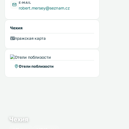
E-MAIL
robert.mersey@seznam.cz
Чехия
пражская карта
Отели поблизости
GProoms – Listovy koleje
Čajkovskij Apartment
1 км
1 км
Situated in the city of Brno and only
≈ 35 $
an 8-minute tram ride from the city
centre, Listovy koleje - C02 offers
Апартаменты house Čajkov
accommodation in dormitory
удобно расположены на в
rooms, free WiFi available in public
Чехия
кольцевой дороги, что п
areas and a 24-hour front desk. .
гостям легко добраться к
центра Брно, так и до