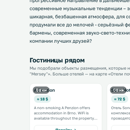
прогрессивное направление в дальнейше
современные музыкальные тенденции – эл
шикарная, безбашенная атмосфера, для с
продумали все до мелочей - серьёзный 
бармены, современная звуко-свето-техни
компании лучших друзей?
Гостиницы рядом
Мы подобрали объекты размещения, которые на
"Mersey"». Больше отелей — на карте «Отели п
A Penzion
Sono Hot
0 км
0 км
≈ 18 $
≈ 72 $
A non-smoking A Penzion offers
Отель Son
accommodation in Brno. WiFi is
комплексе
available throughout the property.
проводят
Every room has a flat-screen TV, a
музыкальны
private bathroom equipped with a
отеле раб