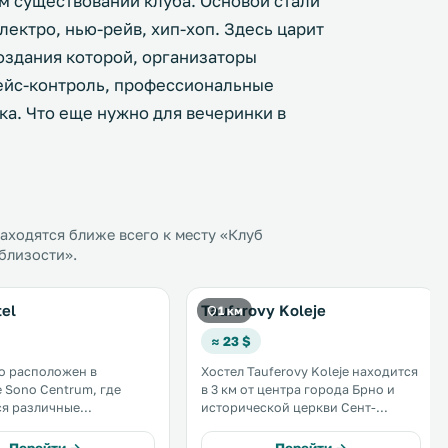
м существовании клуба. Основой стали
ектро, нью-рейв, хип-хоп. Здесь царит
оздания которой, организаторы
фейс-контроль, профессиональные
ка. Что еще нужно для вечеринки в
ходятся ближе всего к месту «Клуб
облизости».
el
Tauferovy Koleje
1 км
≈ 23 $
o расположен в
Хостел Tauferovy Koleje находится
 Sono Centrum, где
в 3 км от центра города Брно и
ся различные
исторической церкви Сент-
е фестивали. При
Джеймс. К услугам гостей
отает музыкальный клуб.
функциональные номера и