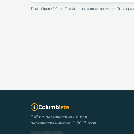
Партнёрский блок Tripster · встраивается через Travelpay
Columb
ista
Сайт о путешествиях и для
путешественников. С 2015 года.