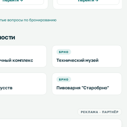
Перейти →
Перейти →
отеля выдержан в
ресторан, где сервируют
ом стиле. .
различные блюда в формате
"шведский стол". .
тые вопросы по бронированию
ности
БРНО
чный комплекс
Технический музей
БРНО
усств
Пивоварня "Старобрно"
РЕКЛАМА · ПАРТНЁР