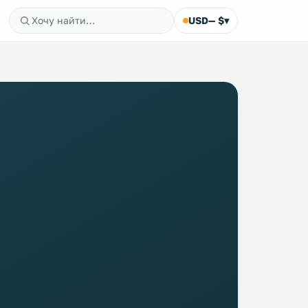
USD
— $
▾