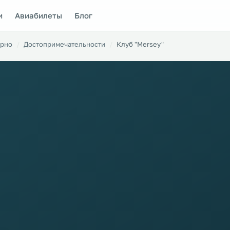
и
Авиабилеты
Блог
рно
Достопримечательности
Клуб "Mersey"