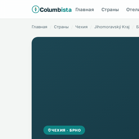
Columb
ista
Главная
Страны
Отел
Главная
Страны
Чехия
Jihomoravský Kraj
Б
ЧЕХИЯ · БРНО