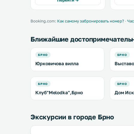
Перейти →
shower. Špilberk Castle is 2 km from
Интерьер 
A Penzion, while Trade Fairs Brno is
современн
2. .
Booking.com:
Как самому забронировать номер?
·
Час
Ближайшие достопримечатель
БРНО
БРНО
Юрковичова вилла
Выставо
БРНО
БРНО
Клуб"Melodka",Брно
Дом Иск
Экскурсии в городе Брно