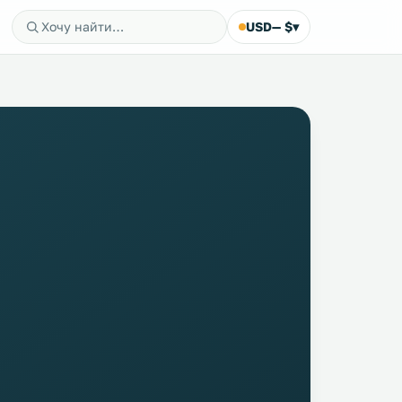
USD
— $
▾