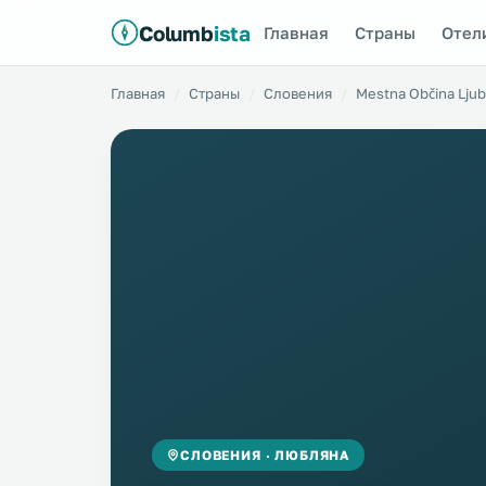
Columb
ista
Главная
Страны
Отел
Главная
Страны
Словения
Mestna Občina Ljub
СЛОВЕНИЯ · ЛЮБЛЯНА