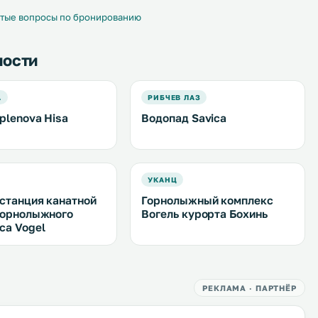
тые вопросы по бронированию
ности
А
РИБЧЕВ ЛАЗ
plenova Hisa
Водопад Savica
УКАНЦ
станция канатной
Горнолыжный комплекс
горнолыжного
Вогель курорта Бохинь
са Vogel
РЕКЛАМА · ПАРТНЁР