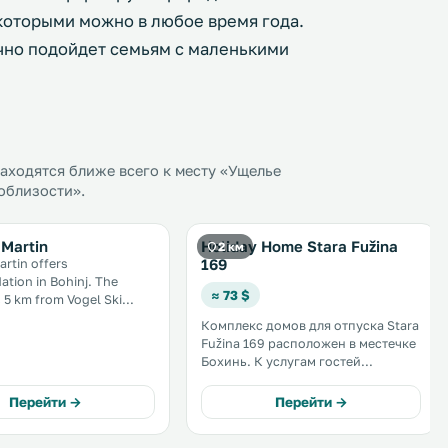
которыми можно в любое время года.
ично подойдет семьям с маленькими
ходятся ближе всего к месту «Ущелье
облизости».
Martin
Holiday Home Stara Fužina
2 км
169
rtin offers
on in Bohinj. The
≈ 73 $
s 5 km from Vogel Ski
 free private parking is
Комплекс домов для отпуска Stara
Fužina 169 расположен в местечке
the property. The
Бохинь. К услугам гостей
mes with a fridge and
собственная кухня, сад с
private bathroom. .
принадлежностями для барбекю и
Перейти →
Перейти →
бесплатный Wi-Fi на всей
территории. .