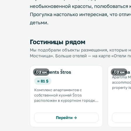
необыкновенной красоты, полюбоваться 
Прогулка настолько интересная, что отл
детьми.
Гостиницы рядом
Мы подобрали объекты размещения, которые на
Мостница». Больше отелей — на карте «Отели п
Apartments Štros
Apartma 
2 км
2 км
Apartma Ma
≈ 81 $
accommodati
property i
Комплекс апартаментов с
Center and
собственной кухней Štros
featured. Free WiFi is offered
расположен в курортном городке
throughout 
Бохинь, всего в 5 минутах езды от
kitchen co
озера Бохинь. Бесплатный доступ
there is a 
к Wi-Fi предоставляется на всей
Перейти →
территории. .